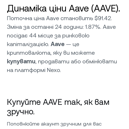
Динаміка ціни Aave (AAVE).
Поточна ціна Aave становить $91.42.
Зміна за останні 24 години: 1.87%. Aave
посідає 44 місце за ринковою
капіталізацією.
Aave
— це
криптовалюта, яку ви можете
купувати
, продавати або обмінювати
на платформі Nexo.
Купуйте AAVE так, як вам
зручно.
Поповнюйте акаунт зручним для вас