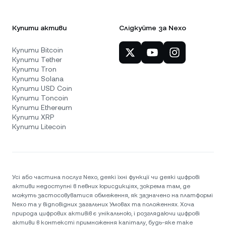
Купити активи
Слідкуйте за Nexo
Купити Bitcoin
Купити Tether
Купити Tron
Купити Solana
Купити USD Coin
Купити Toncoin
Купити Ethereum
Купити XRP
Купити Litecoin
Усі або частина послуг Nexo, деякі їхні функції чи деякі цифрові
активи недоступні в певних юрисдикціях, зокрема там, де
можуть застосовуватися обмеження, як зазначено на платформі
Nexo та у відповідних загальних Умовах та положеннях. Хоча
природа цифрових активів є унікальною, і розглядаючи цифрові
активи в контексті примноження капіталу, будь-яке таке