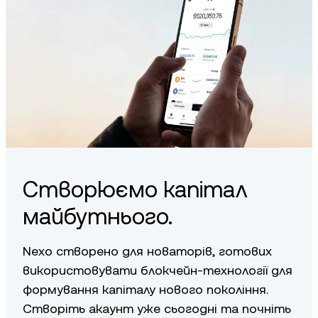
You can buy AAVE with crypto, debit/credit card, or bank
transfer, depending on regional availability.
Створюємо капітал
майбутнього.
Nexo створено для новаторів, готових
використовувати блокчейн-технології для
формування капіталу нового покоління.
Створіть акаунт уже сьогодні та почніть