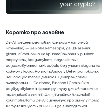
NEXO Token
NEXO
0%
Новини та аналітика
Ф'ючерси
Tether
USDT
0,01%
Довідковий центр
Nexo Card
USD Coin
USDC
0%
Академія капіталу
Коротко про головне
Приватні клієнти
Polkadot
DOT
1,53%
DeFAI (децентралізовані фінанси + штучний
інтелект) — це нова категорія, де ШІ-агенти
Програма лояльності
діють автономно на криптовалютних ринках:
XRP
XRP
2,79%
торгують, кредитують, позичають і
розраховуються між собою без участі людини на
Solana
SOL
3,66%
кожному кроці. Розпочавшись у DeFi-протоколах,
цей процес тепер змінює й централізовані
EURC
EURC
0,04%
платформи — Coinbase, Binance і Gemini вже
розбудовують інфраструктуру для автономних
Переглянути всі активи
транзакцій агентів. Для звичайних власників
криптовалюти DeFAI сигналізує про зміну у тому,
як функціонують ринки — і де знаходяться