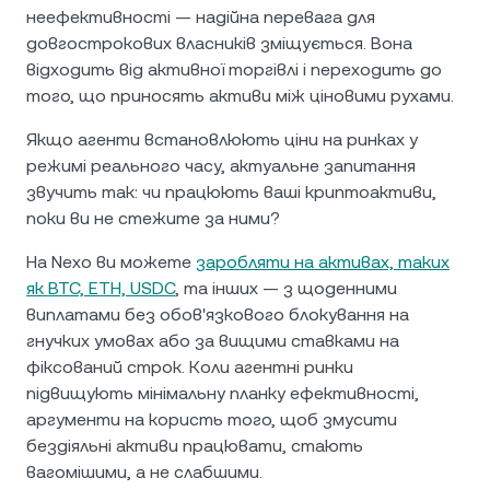
неефективності — надійна перевага для
довгострокових власників зміщується. Вона
відходить від активної торгівлі і переходить до
того, що приносять активи між ціновими рухами.
Якщо агенти встановлюють ціни на ринках у
режимі реального часу, актуальне запитання
звучить так: чи працюють ваші криптоактиви,
поки ви не стежите за ними?
На Nexo ви можете
заробляти на активах, таких
як BTC, ETH, USDC
, та інших — з щоденними
виплатами без обов'язкового блокування на
гнучких умовах або за вищими ставками на
фіксований строк. Коли агентні ринки
підвищують мінімальну планку ефективності,
аргументи на користь того, щоб змусити
бездіяльні активи працювати, стають
вагомішими, а не слабшими.