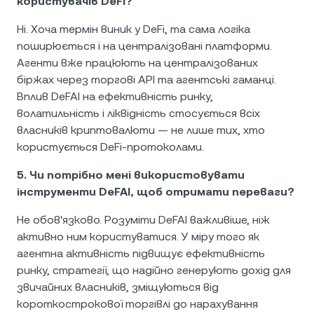
користувачів DeFi?
Ні. Хоча термін виник у DeFi, та сама логіка
поширюється і на централізовані платформи.
Агенти вже працюють на централізованих
біржах через торгові API та агентські гаманці.
Вплив DeFAI на ефективність ринку,
волатильність і ліквідність стосується всіх
власників криптовалюти — не лише тих, хто
користується DeFi-протоколами.
5. Чи потрібно мені використовувати
інструменти DeFAI, щоб отримати переваги?
Не обов'язково. Розуміти DeFAI важливіше, ніж
активно ним користуватися. У міру того як
агентна активність підвищує ефективність
ринку, стратегії, що надійно генерують дохід для
звичайних власників, зміщуються від
короткострокової торгівлі до нарахування