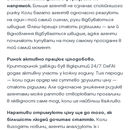
напрямок.
Більше агентів не означає спокійнішого
ринку. Коли багато агентів одночасно реагують
на один і той самий сигнал, рухи відбуваються
швидше. Флеш-крешрі стають різкішими — але й
відновлення відбувається швидше, адже агенти
починають купувати на тому самому просіданні в
той самий момент.
Ринок активно працює цілодобово.
Крипторинок завжди був відкритий 24/7. DeFAI
додає активну участь у кожну годину. Тихі періоди
— коли один ордер міг суттєво зрушити ціну —
стають рідшими. Але одночасне зниження ризиків
агентами може раптово створювати прогалини
в ліквідності саме тоді, коли це найбільш важливо.
Наративи отримують ціну ще до того, як
більшість людей дочитає статтю.
Коли
виходять новини, агенти аналізують їх і