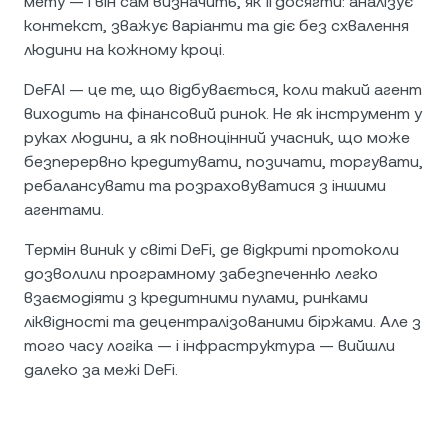
мету — і він сам визначить, як її досягти: аналізує
контекст, зважує варіанти та діє без схвалення
людини на кожному кроці.
DeFAI — це те, що відбувається, коли такий агент
виходить на фінансовий ринок. Не як інструмент у
руках людини, а як повноцінний учасник, що може
безперервно кредитувати, позичати, торгувати,
ребалансувати та розраховуватися з іншими
агентами.
Термін виник у світі DeFi, де відкриті протоколи
дозволили програмному забезпеченню легко
взаємодіяти з кредитними пулами, ринками
ліквідності та децентралізованими біржами. Але з
того часу логіка — і інфраструктура — вийшли
далеко за межі DeFi.