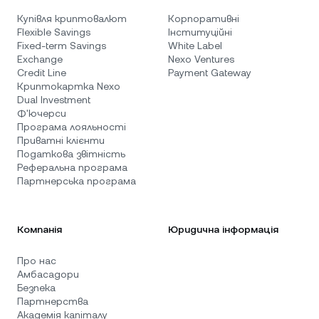
Купівля криптовалют
Корпоративні
Flexible Savings
Інституційні
Fixed-term Savings
White Label
Exchange
Nexo Ventures
Credit Line
Payment Gateway
Криптокартка Nexo
Dual Investment
Ф'ючерси
Програма лояльності
Приватні клієнти
Податкова звітність
Реферальна програма
Партнерська програма
Компанія
Юридична інформація
Про нас
Амбасадори
Безпека
Партнерства
Академія капіталу