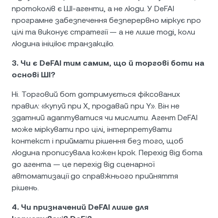
протоколів є ШІ-агенти, а не люди. У DeFAI
програмне забезпечення безперервно міркує про
цілі та виконує стратегії — а не лише тоді, коли
людина ініціює транзакцію.
3. Чи є DeFAI тим самим, що й торгові боти на
основі ШІ?
Ні. Торговий бот дотримується фіксованих
правил: «купуй при X, продавай при Y». Він не
здатний адаптуватися чи мислити. Агент DeFAI
може міркувати про цілі, інтерпретувати
контекст і приймати рішення без того, щоб
людина прописувала кожен крок. Перехід від бота
до агента — це перехід від сценарної
автоматизації до справжнього прийняття
рішень.
4. Чи призначений DeFAI лише для