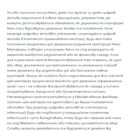
Усі або частина послуг Nexo, деякі їхні функції чи деякі цифрові
активи недоступні в певних юрисдикціях, зокрема там, де
можуть застосовуватися обмеження, як зазначено на платформі
Nexo та у відповідних загальних Умовах та положеннях. Хоча
природа цифрових активів є унікальною, і розглядаючи цифрові
активи в контексті примноження капіталу, будь-яке таке
посилання призначено для загального розуміння пропозицій Nexo.
Матеріали, пов'язані з послугами Nexo, не слід розглядати як
гарантію майбутніх результатів або як фінансову пораду. Коли
для позначення лімітів використовуються такі терміни, як «до»
або «від», досягнення цих максимальних чи мінімальних порогів
може залежати від додаткових дій або виконання певних
критеріїв і вимог, які можуть бути недосяжними для всіх клієнтів.
Цей матеріал призначений виключно для загальних інформаційних
цілей і не є і не повинен використовуватися як порада з питань
оподаткування, юридичних або бухгалтерських питань.
Рекомендуємо проконсультуватися з кваліфікованим фахівцем,
оскільки цей матеріал не адаптовано до ваших конкретних
обставин. При розгляді цифрових активів як потенційних
інвестицій будь-які подібності з традиційним поняттям
інвестицій є суто випадковими, тому будь-які паралелі між ними
не слід вважати навмисними або такими, що маються на увазі.
Ставки можуть змінюватися та відрізнятися залежно від