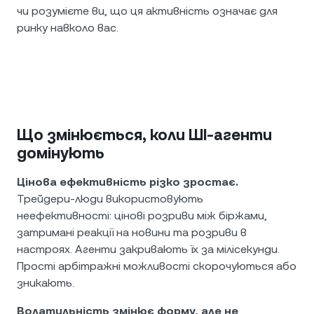
чи розумієте ви, що ця активність означає для
ринку навколо вас.
Що змінюється, коли ШІ-агенти
домінують
Цінова ефективність різко зростає.
Трейдери-люди використовують
неефективності: цінові розриви між біржами,
затримані реакції на новини та розриви в
настроях. Агенти закривають їх за мілісекунди.
Прості арбітражні можливості скорочуються або
зникають.
Волатильність змінює форму, але не