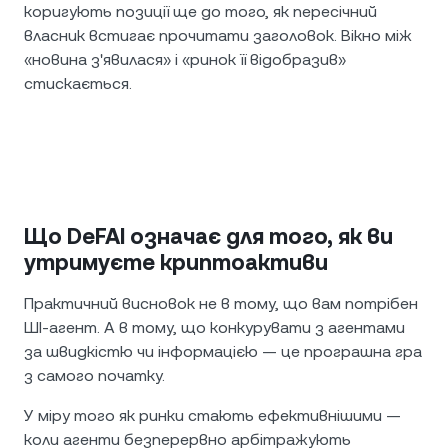
коригують позиції ще до того, як пересічний
власник встигає прочитати заголовок. Вікно між
«новина з'явилася» і «ринок її відобразив»
стискається.
Що DeFAI означає для того, як ви
утримуєте криптоактиви
Практичний висновок не в тому, що вам потрібен
ШІ-агент. А в тому, що конкурувати з агентами
за швидкістю чи інформацією — це програшна гра
з самого початку.
У міру того як ринки стають ефективнішими —
коли агенти безперервно арбітражують