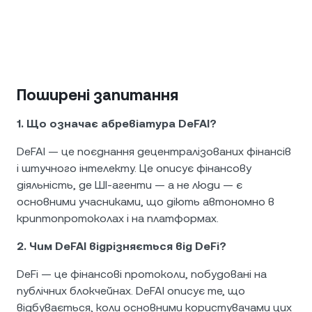
Поширені запитання
1. Що означає абревіатура DeFAI?
DeFAI — це поєднання децентралізованих фінансів
і штучного інтелекту. Це описує фінансову
діяльність, де ШІ-агенти — а не люди — є
основними учасниками, що діють автономно в
криптопротоколах і на платформах.
2. Чим DeFAI відрізняється від DeFi?
DeFi — це фінансові протоколи, побудовані на
публічних блокчейнах. DeFAI описує те, що
відбувається, коли основними користувачами цих