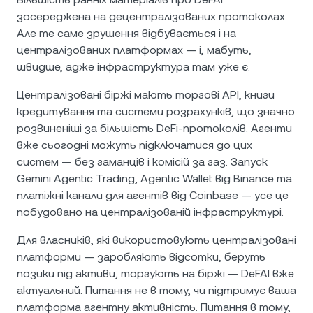
зосереджена на децентралізованих протоколах.
Але те саме зрушення відбувається і на
централізованих платформах — і, мабуть,
швидше, адже інфраструктура там уже є.
Централізовані біржі мають торгові API, книги
кредитування та системи розрахунків, що значно
розвиненіші за більшість DeFi-протоколів. Агенти
вже сьогодні можуть підключатися до цих
систем — без гаманців і комісій за газ. Запуск
Gemini Agentic Trading, Agentic Wallet від Binance та
платіжні канали для агентів від Coinbase — усе це
побудовано на централізованій інфраструктурі.
Для власників, які використовують централізовані
платформи — заробляють відсотки, беруть
позики під активи, торгують на біржі — DeFAI вже
актуальний. Питання не в тому, чи підтримує ваша
платформа агентну активність. Питання в тому,