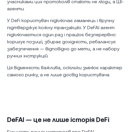
учасниками цих протоколів стають не люди, а ШІ-
агенти.
У DeFi користувач підключає гаманець і вручну
підтверджує кожну транзакцію. У DeFAI агент
підключається один раз і працює безперервно:
коригує позиції, збирає дохідність, ребалансує
забезпечення — відповідно до мети, а не набору
ручних інструкцій.
Ця відмінність важлива, оскільки змінює характер
самого ринку, а не лише досвід користувача.
DeFAI — це не лише історія DeFi
Більшість ранніх матеріалів про DeFAI