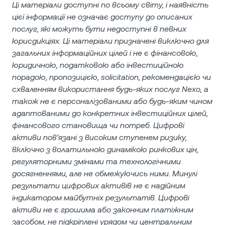
Ці матеріали доступні по всьому світу, і наявність
цієї інформації не означає доступу до описаних
послуг, які можуть бути недоступні в певних
юрисдикціях. Ці матеріали призначені виключно для
загальних інформаційних цілей і не є фінансовою,
юридичною, податковою або інвестиційною
порадою, пропозицією, solicitation, рекомендацією чи
схваленням використання будь-яких послуг Nexo, а
також не є персоналізованими або будь-яким чином
адаптованими до конкретних інвестиційних цілей,
фінансового становища чи потреб. Цифрові
активи пов'язані з високим ступенем ризику,
включно з волатильною динамікою ринкових цін,
регуляторними змінами та технологічними
досягненнями, але не обмежуючись ними. Минулі
результати цифрових активів не є надійним
індикатором майбутніх результатів. Цифрові
активи не є грошима або законним платіжним
засобом, не підкріплені урядом чи центральним