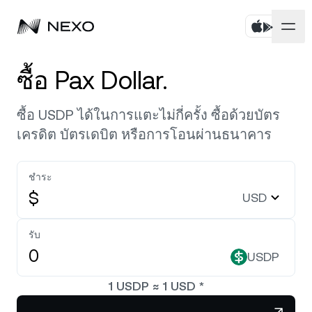
บุคคล
ซื้อ Pax Dollar.
ธุรกิจ
ซื้อสินทรัพย์
ซื้อ USDP ได้ในการแตะไม่กี่ครั้ง ซื้อด้วยบัตร
เครดิต บัตรเดบิต หรือการโอนผ่านธนาคาร
Flexible Savings
ตลาด
บัญชีองค์กร
Fixed-term Savings
ชำระ
ไพรมโบรกเกอร์
บริษัท
ตลาดเพิ่มขึ้น
0.53%
ในช่วง 24 ชั่วโมงที่ผ่านมา
$
USD
Dual Investment
White Label
ภาษาและภูมิภาค
เกี่ยวกับ
Bitcoin
BTC
รับ
0.86%
Exchange
Nexo Ventures
USDP
ความปลอดภัย
Ethereum
ETH
Credit Line
0.56%
Payment Gateway
1
USDP
≈
1
USD
*
พันธมิตร
Zero-interest Credit