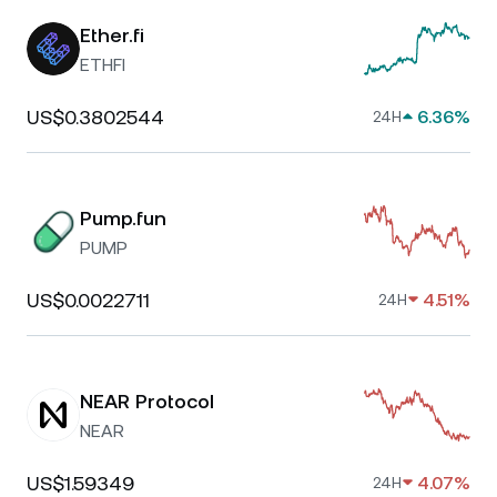
Ether.fi
ETHFI
US$0.3802544
6.36%
24H
Pump.fun
PUMP
US$0.0022711
4.51%
24H
NEAR Protocol
NEAR
US$1.59349
4.07%
24H