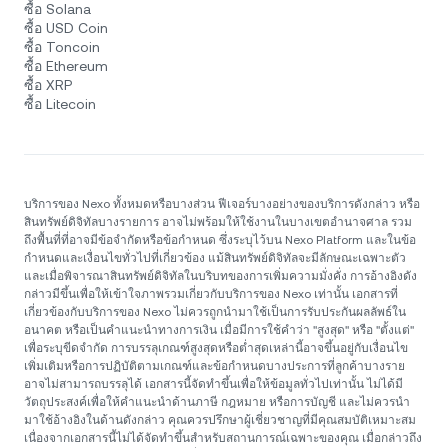
ซื้อ Solana
ซื้อ USD Coin
ซื้อ Toncoin
ซื้อ Ethereum
ซื้อ XRP
ซื้อ Litecoin
บริการของ Nexo ทั้งหมดหรือบางส่วน ฟีเจอร์บางอย่างของบริการดังกล่าว หรือ
สินทรัพย์ดิจิทัลบางรายการ อาจไม่พร้อมให้ใช้งานในบางเขตอำนาจศาล รวม
ถึงพื้นที่ที่อาจมีข้อจำกัดหรือข้อกำหนด ซึ่งระบุไว้บน Nexo Platform และในข้อ
กำหนดและเงื่อนไขทั่วไปที่เกี่ยวข้อง แม้สินทรัพย์ดิจิทัลจะมีลักษณะเฉพาะตัว
และเมื่อพิจารณาสินทรัพย์ดิจิทัลในบริบทของการเพิ่มความมั่งคั่ง การอ้างอิงดัง
กล่าวมีขึ้นเพื่อให้เข้าใจภาพรวมเกี่ยวกับบริการของ Nexo เท่านั้น เอกสารที่
เกี่ยวข้องกับบริการของ Nexo ไม่ควรถูกนำมาใช้เป็นการรับประกันผลลัพธ์ใน
อนาคต หรือเป็นคำแนะนำทางการเงิน เมื่อมีการใช้คำว่า "สูงสุด" หรือ "ตั้งแต่"
เพื่อระบุขีดจำกัด การบรรลุเกณฑ์สูงสุดหรือต่ำสุดเหล่านี้อาจขึ้นอยู่กับเงื่อนไข
เพิ่มเติมหรือการปฏิบัติตามเกณฑ์และข้อกำหนดบางประการที่ลูกค้าบางราย
อาจไม่สามารถบรรลุได้ เอกสารนี้จัดทำขึ้นเพื่อให้ข้อมูลทั่วไปเท่านั้น ไม่ได้มี
วัตถุประสงค์เพื่อให้คำแนะนำด้านภาษี กฎหมาย หรือการบัญชี และไม่ควรนำ
มาใช้อ้างอิงในด้านดังกล่าว คุณควรปรึกษาผู้เชี่ยวชาญที่มีคุณสมบัติเหมาะสม
เนื่องจากเอกสารนี้ไม่ได้จัดทำขึ้นสำหรับสถานการณ์เฉพาะของคุณ เมื่อกล่าวถึง