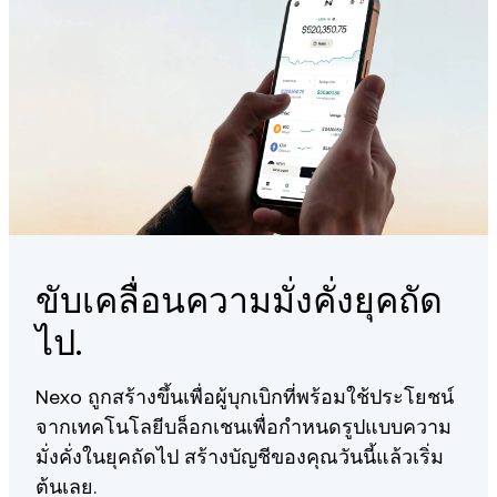
To find out the exact reward rates for each tier, visit our
Help
ISO/IEC 27001:2013 accredited information management
Center
.
systems.
24/7 Client Care team providing personalized service
that goes beyond the standard.
You can learn more about our fundamentals
here
.
ขับเคลื่อนความมั่งคั่งยุคถัด
ไป.
Nexo ถูกสร้างขึ้นเพื่อผู้บุกเบิกที่พร้อมใช้ประโยชน์
จากเทคโนโลยีบล็อกเชนเพื่อกำหนดรูปแบบความ
มั่งคั่งในยุคถัดไป สร้างบัญชีของคุณวันนี้แล้วเริ่ม
ต้นเลย.