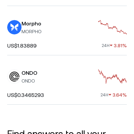
Morpho
MORPHO
US$1.83889
3.81%
24H
ONDO
ONDO
US$0.3465293
3.64%
24H
Find answers to all your