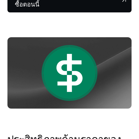
NEXO Token
NEXO
1.28%
ซื้อตอนนี้
ข่าวสารและข้อมูลเชิงลึก
ฟิวเจอร์ส
Tether
USDT
0.03%
ศูนย์ช่วยเหลือ
Nexo Card
USD Coin
USDC
0%
Wealth Academy
ลูกค้าไพรเวต
Polkadot
DOT
1%
โปรแกรม Loyalty
XRP
XRP
1.39%
Solana
SOL
1.41%
EURC
EURC
0.32%
ดูสินทรัพย์ทั้งหมด