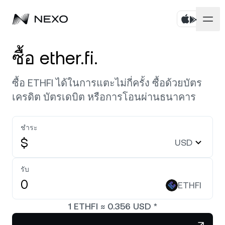
บุคคล
ซื้อ ether.fi.
ธุรกิจ
ซื้อสินทรัพย์
ซื้อ ETHFI ได้ในการแตะไม่กี่ครั้ง ซื้อด้วยบัตร
เครดิต บัตรเดบิต หรือการโอนผ่านธนาคาร
ออมทรัพย์แบบยืดหยุ่น
ตลาด
บัญชีองค์กร
Fixed-term Savings
ชำระ
ไพรมโบรกเกอร์
บริษัท
ตลาดลดลง
-0.15%
ในช่วง 24 ชั่วโมงที่ผ่านมา
$
USD
Dual Investment
White Label
ภาษาและภูมิภาค
เกี่ยวกับ
Bitcoin
BTC
รับ
0.12%
Exchange
Nexo Ventures
ETHFI
ความปลอดภัย
Ethereum
ETH
Credit Line
1.45%
Payment Gateway
1
ETHFI
≈
0.356
USD
*
พันธมิตร
Zero-interest Credit