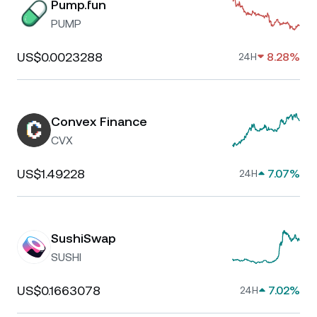
Pump.fun
PUMP
US$0.0023288
8.28%
24H
Convex Finance
CVX
US$1.49228
7.07%
24H
SushiSwap
SUSHI
US$0.1663078
7.02%
24H