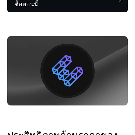
NEXO Token
NEXO
0.02%
ซื้อตอนนี้
ข่าวสารและข้อมูลเชิงลึก
ฟิวเจอร์ส
Tether
USDT
0.02%
ศูนย์ช่วยเหลือ
Nexo Card
USD Coin
USDC
0%
Wealth Academy
ลูกค้าไพรเวต
Polkadot
DOT
3.46%
โปรแกรม Loyalty
XRP
XRP
1.52%
Solana
SOL
1.32%
EURC
EURC
0.09%
ดูสินทรัพย์ทั้งหมด