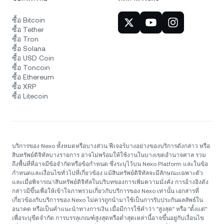
ซื้อ Bitcoin
ซื้อ Tether
ซื้อ Tron
ซื้อ Solana
ซื้อ USD Coin
ซื้อ Toncoin
ซื้อ Ethereum
ซื้อ XRP
ซื้อ Litecoin
บริการของ Nexo ทั้งหมดหรือบางส่วน ฟีเจอร์บางอย่างของบริการดังกล่าว หรือ
สินทรัพย์ดิจิทัลบางรายการ อาจไม่พร้อมให้ใช้งานในบางเขตอำนาจศาล รวม
ถึงพื้นที่ที่อาจมีข้อจำกัดหรือข้อกำหนด ซึ่งระบุไว้บน Nexo Platform และในข้อ
กำหนดและเงื่อนไขทั่วไปที่เกี่ยวข้อง แม้สินทรัพย์ดิจิทัลจะมีลักษณะเฉพาะตัว
และเมื่อพิจารณาสินทรัพย์ดิจิทัลในบริบทของการเพิ่มความมั่งคั่ง การอ้างอิงดัง
กล่าวมีขึ้นเพื่อให้เข้าใจภาพรวมเกี่ยวกับบริการของ Nexo เท่านั้น เอกสารที่
เกี่ยวข้องกับบริการของ Nexo ไม่ควรถูกนำมาใช้เป็นการรับประกันผลลัพธ์ใน
อนาคต หรือเป็นคำแนะนำทางการเงิน เมื่อมีการใช้คำว่า "สูงสุด" หรือ "ตั้งแต่"
เพื่อระบุขีดจำกัด การบรรลุเกณฑ์สูงสุดหรือต่ำสุดเหล่านี้อาจขึ้นอยู่กับเงื่อนไข