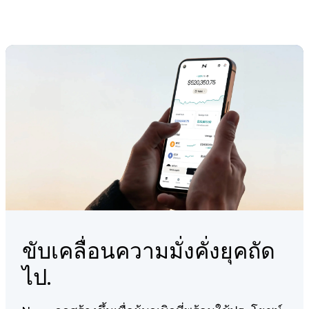
Fireblocks, and others, to diversify our custodial
Check out our
guide
on how to create a tax report via Koinly.
Strong 256-bit encryption and fraud monitoring
mechanisms, ensuring the integrity of your funds.
ISO/IEC 27001:2013 accredited information management
systems.
24/7 Client Care team providing personalized service
that goes beyond the standard.
You can learn more about our fundamentals
here
.
ขับเคลื่อนความมั่งคั่งยุคถัด
ไป.