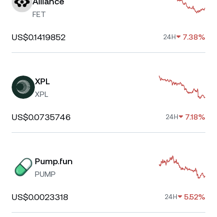
Alliance
FET
US$0.1419852
7.38%
24H
XPL
XPL
US$0.0735746
7.18%
24H
Pump.fun
PUMP
US$0.0023318
5.52%
24H