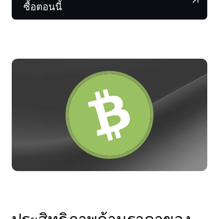
NEXO Token
NEXO
0.26%
ซื้อตอนนี้
ข่าวสารและข้อมูลเชิงลึก
ฟิวเจอร์ส
Tether
USDT
0.02%
ศูนย์ช่วยเหลือ
Nexo Card
USD Coin
USDC
0.01%
Wealth Academy
ลูกค้าไพรเวต
Polkadot
DOT
1.92%
โปรแกรม Loyalty
XRP
XRP
1.67%
Solana
SOL
0.04%
EURC
EURC
0.03%
ดูสินทรัพย์ทั้งหมด