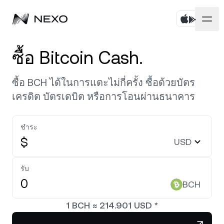
บุคคล
ซื้อ Bitcoin Cash.
ธุรกิจ
ซื้อสินทรัพย์
ซื้อ BCH ได้ในการแตะไม่กี่ครั้ง ซื้อด้วยบัตร
เครดิต บัตรเดบิต หรือการโอนผ่านธนาคาร
ออมทรัพย์แบบยืดหยุ่น
ตลาด
บัญชีองค์กร
Fixed-term Savings
ชำระ
ไพรมโบรกเกอร์
บริษัท
ตลาดเพิ่มขึ้น
0.58%
ในช่วง 24 ชั่วโมงที่ผ่านมา
$
USD
Dual Investment
White Label
ภาษาและภูมิภาค
เกี่ยวกับ
Bitcoin
BTC
รับ
0.86%
Exchange
Nexo Ventures
BCH
ความปลอดภัย
Ethereum
ETH
Credit Line
2.32%
Payment Gateway
1
BCH
≈
214.901
USD
*
พันธมิตร
Zero-interest Credit