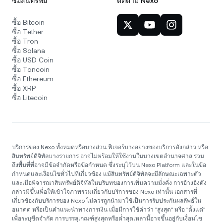
ซื้อสินทรัพย์
ติดตาม Nexo
ซื้อ Bitcoin
ซื้อ Tether
ซื้อ Tron
ซื้อ Solana
ซื้อ USD Coin
ซื้อ Toncoin
ซื้อ Ethereum
ซื้อ XRP
ซื้อ Litecoin
บริการของ Nexo ทั้งหมดหรือบางส่วน ฟีเจอร์บางอย่างของบริการดังกล่าว หรือ
สินทรัพย์ดิจิทัลบางรายการ อาจไม่พร้อมให้ใช้งานในบางเขตอำนาจศาล รวม
ถึงพื้นที่ที่อาจมีข้อจำกัดหรือข้อกำหนด ซึ่งระบุไว้บน Nexo Platform และในข้อ
กำหนดและเงื่อนไขทั่วไปที่เกี่ยวข้อง แม้สินทรัพย์ดิจิทัลจะมีลักษณะเฉพาะตัว
และเมื่อพิจารณาสินทรัพย์ดิจิทัลในบริบทของการเพิ่มความมั่งคั่ง การอ้างอิงดัง
กล่าวมีขึ้นเพื่อให้เข้าใจภาพรวมเกี่ยวกับบริการของ Nexo เท่านั้น เอกสารที่
เกี่ยวข้องกับบริการของ Nexo ไม่ควรถูกนำมาใช้เป็นการรับประกันผลลัพธ์ใน
อนาคต หรือเป็นคำแนะนำทางการเงิน เมื่อมีการใช้คำว่า "สูงสุด" หรือ "ตั้งแต่"
เพื่อระบุขีดจำกัด การบรรลุเกณฑ์สูงสุดหรือต่ำสุดเหล่านี้อาจขึ้นอยู่กับเงื่อนไข