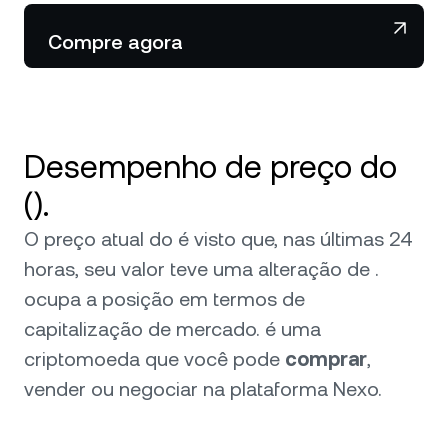
NEXO Token
NEXO
Notícias e insights
Compre agora
Futures
Tether
USDT
Central de Ajuda
Nexo Card
USD Coin
USDC
Academia do Patrimônio
Desempenho de preço do
Clientes Private
Polkadot
DOT
().
Programa de Fidelidade
XRP
XRP
O preço atual do é visto que, nas últimas 24
horas, seu valor teve uma alteração de .
Solana
SOL
ocupa a posição em termos de
capitalização de mercado.
é uma
EURC
EURC
criptomoeda que você pode
comprar
,
vender ou negociar na plataforma Nexo.
Explore todos os ativos