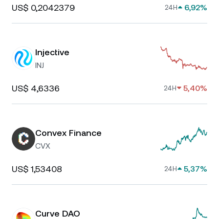
US$ 0,2042379
6,92%
24H
Injective
INJ
US$ 4,6336
5,40%
24H
Convex Finance
CVX
US$ 1,53408
5,37%
24H
Curve DAO