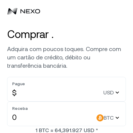
Pessoal
Comprar .
Corporativo
Compre ativos
Adquira com poucos toques. Compre com
um cartão de crédito, débito ou
Flexible Savings
Mercados
Conta corporativa
transferência bancária.
Fixed-term Savings
Corretagem Prime
Empresa
O mercado está em baixa de
-0,38%
nas últimas 24 hor
Pague
Dual Investment
White Label
$
USD
Localização
Sobre
Bitcoin
BTC
Exchange
Nexo Ventures
Receba
Segurança
Ethereum
ETH
Linha de Crédito
BTC
Payment Gateway
Parcerias
1
BTC
≈
64,391.927
USD
*
Zero-interest Credit