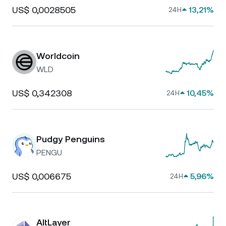
US$ 0,0028505
13,21%
24H
Worldcoin
WLD
US$ 0,342308
10,45%
24H
Pudgy Penguins
PENGU
US$ 0,006675
5,96%
24H
AltLayer