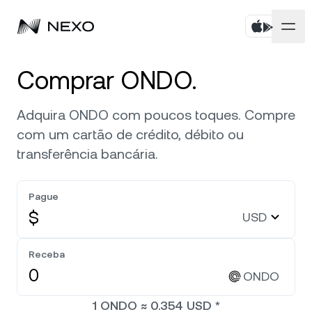
Pessoal
Comprar ONDO.
Corporativo
Compre ativos
Adquira ONDO com poucos toques. Compre
com um cartão de crédito, débito ou
Flexible Savings
Mercados
Conta corporativa
transferência bancária.
Fixed-term Savings
Corretagem Prime
Empresa
O mercado está em alta de
0,33%
nas últimas 24
Pague
horas
Dual Investment
White Label
$
USD
Localização
Sobre
Exchange
Nexo Ventures
Bitcoin
BTC
0,53%
Receba
Segurança
Linha de Crédito
ONDO
Payment Gateway
Ethereum
ETH
0,41%
Parcerias
1
ONDO
≈
0.354
USD
*
Zero-interest Credit