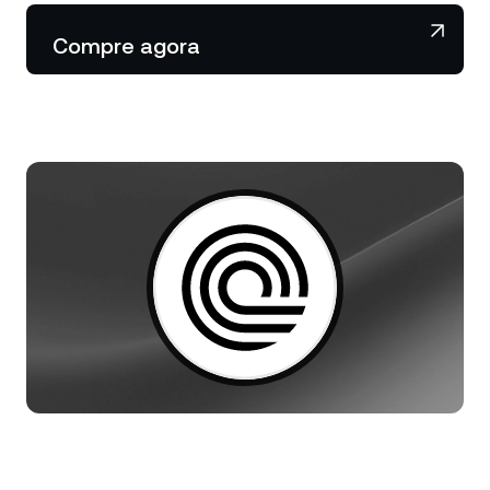
Notícias e insights
NEXO Token
NEXO
0,55%
Compre agora
Futures
Central de Ajuda
Tether
USDT
0,01%
Nexo Card
Academia do Patrimônio
USD Coin
USDC
0%
Clientes Private
Polkadot
DOT
0,56%
Programa de Fidelidade
XRP
XRP
0,37%
Solana
SOL
0,80%
EURC
EURC
0,02%
Explore todos os ativos