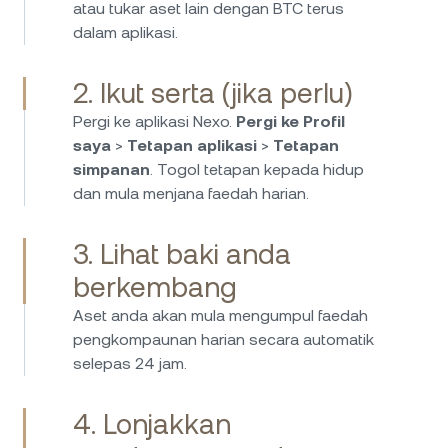
atau tukar aset lain dengan BTC terus
boleh menjana faedah yang tinggi ke atas
dalam aplikasi.
EUR, USD, dan GBP dengan bayaran harian
tanpa yuran tersembunyi. Sangat mudah untuk
2. Ikut serta (jika perlu)
membuat deposit dan pengeluaran, dan saya
berasa yakin kerana wang dilindungi dan
Pergi ke aplikasi Nexo.
Pergi ke Profil
dikawal selia. Pilihan bijak untuk pendapatan
saya
>
Tetapan aplikasi
>
Tetapan
pasif daripada simpanan fiat!
simpanan
. Togol tetapan kepada hidup
dan mula menjana faedah harian.
3. Lihat baki anda
Saya telah menggunakan Nexo selama lebih
empat tahun sekarang dan perlu saya katakan
berkembang
ia ialah salah satu platform terbaik untuk
Aset anda akan mula mengumpul faedah
menjana kadar faedah yang sangat tinggi ke
pengkompaunan harian secara automatik
atas kripto dan stablecoin anda. Mereka
selepas 24 jam.
mempunyai standard keselamatan yang baik
dan perkhidmatan pelanggan yang hebat.
Sangat sangat gembira dengan pilihan ini.
4. Lonjakkan