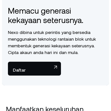
To start earning interest, clients in certain jurisdictions must
Memacu generasi
proactively opt-in for the service in their Nexo account.
kekayaan seterusnya.
Nexo dibina untuk perintis yang bersedia
menggunakan teknologi rantaian blok untuk
membentuk generasi kekayaan seterusnya.
Cipta akaun anda hari ini dan mula.
Daftar
Manfaatkan keseluruhan