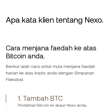
Apa kata klien tentang Nexo.
Kad Hebat, Kadar Hasil Hebat, Sokongan
Stellar Ulasan: Saya telah menggunakan Nexo
Cara menjana faedah ke atas
terutamanya untuk kad kredit dan ciri Jana,
dan ia sangat lancar. Kad yang lancar untuk
Bitcoin anda.
perbelanjaan harian, dengan faedah ke atas
aset yang telus dan konsisten. Pasukan
Berikut ialah cara untuk mula menjana faedah
sokongan mereka sangat cemerlang—pantas,
harian ke atas kripto anda dengan Simpanan
mesra, dan sangat membantu. 5 bintang!
Fleksibel.
1. Tambah BTC
Nexo bukan hanya untuk kripto—pilihan
Pindahkan Bitcoin ke akaun Nexo anda,
pelaburan fiatnya sangat cemerlang. Saya