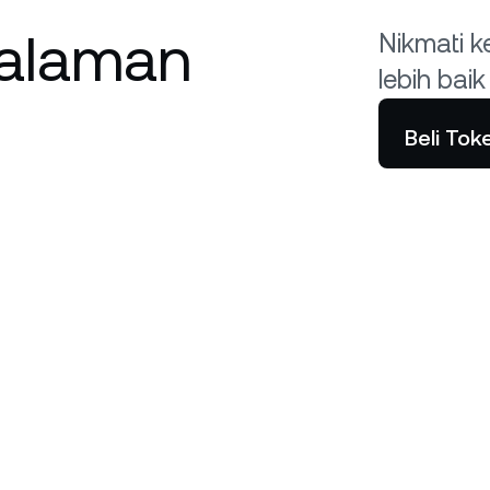
galaman
Nikmati k
lebih bai
Beli To