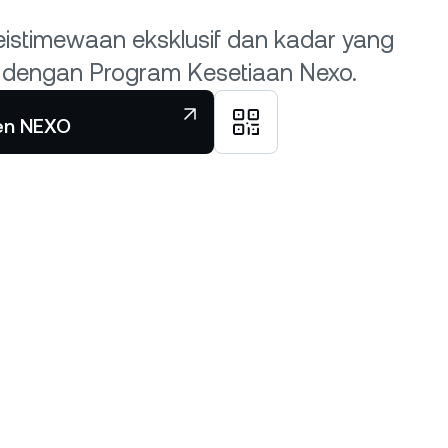
eistimewaan eksklusif dan kadar yang
k dengan Program Kesetiaan Nexo.
ken NEXO
Muat turun aplikasi Nexo
ATAU
Muat turun terus