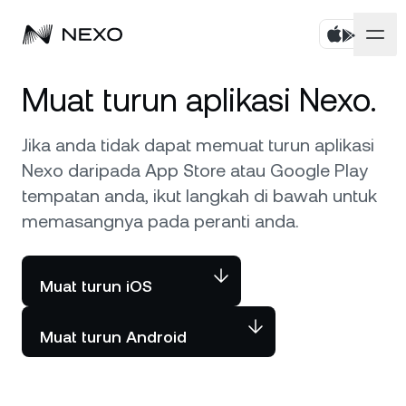
Peribadi
Muat turun aplikasi Nexo.
Perniagaan
Beli aset
Jika anda tidak dapat memuat turun aplikasi
Nexo daripada App Store atau Google Play
Simpanan Fleksibel
Pasaran
Akaun Korporat
tempatan anda, ikut langkah di bawah untuk
memasangnya pada peranti anda.
Simpanan Tetap
Broker Utama
Syarikat
Pasaran naik
0.48%
dalam 24 jam terakhir
Dwipelaburan
White Label
Muat turun iOS
Penyetempatan
Tentang
Bitcoin
BTC
0.82%
Bursa
Nexo Ventures
Muat turun Android
Keselamatan
Ethereum
ETH
Credit Line
0.58%
Gerbang Pembayaran
Perkongsian
Kredit Tanpa Faedah