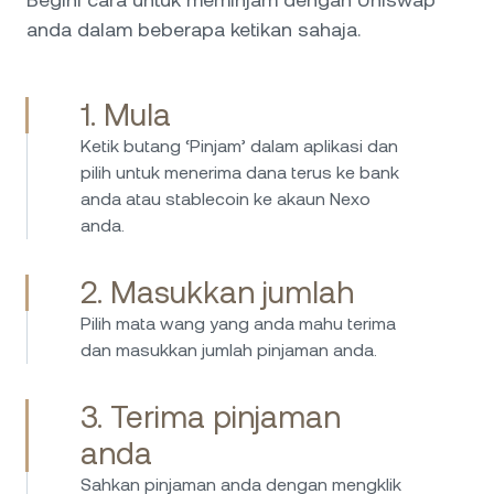
terbaik serta penjaga aset di sebalik Nexo
anda dalam beberapa ketikan sahaja.
yang membuatkan saya lebih yakin
meletakkan pelaburan saya dalam jagaan
mereka. Teruskan kerja yang baik!
1. Mula
Saya telah melabur dengan Nexo sejak 2017
Ketik butang ‘Pinjam’ dalam aplikasi dan
dan menggunakan platform ini sejak itu tanpa
pilih untuk menerima dana terus ke bank
sebarang masalah. Proses meminjam adalah
anda atau stablecoin ke akaun Nexo
ringkas, pantas dan mudah, manakala kadar
anda.
faedah untuk simpanan sentiasa menarik.
Nexo menyediakan cara yang mudah dan
selamat untuk mengurus aset kripto dan
2. Masukkan jumlah
menjana pendapatan pasif. Saya amat
Pilih mata wang yang anda mahu terima
mengesyorkan Nexo – platform ini mesra
dan masukkan jumlah pinjaman anda.
pengguna, boleh dipercayai, dan menonjol
dengan model perniagaannya yang telus dan
3. Terima pinjaman
inovatif. Syarikat hebat yang jelas
Saya telah menggunakan Nexo selama
membezakan dirinya daripada pesaing lain.
anda
beberapa tahun dan saya benar-benar kagum
dengan perkhidmatan mereka. Platform ini
Sahkan pinjaman anda dengan mengklik