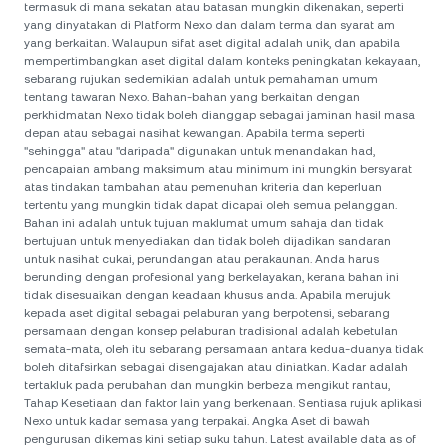
termasuk di mana sekatan atau batasan mungkin dikenakan, seperti
yang dinyatakan di Platform Nexo dan dalam terma dan syarat am
yang berkaitan. Walaupun sifat aset digital adalah unik, dan apabila
mempertimbangkan aset digital dalam konteks peningkatan kekayaan,
sebarang rujukan sedemikian adalah untuk pemahaman umum
tentang tawaran Nexo. Bahan-bahan yang berkaitan dengan
perkhidmatan Nexo tidak boleh dianggap sebagai jaminan hasil masa
depan atau sebagai nasihat kewangan. Apabila terma seperti
"sehingga" atau "daripada" digunakan untuk menandakan had,
pencapaian ambang maksimum atau minimum ini mungkin bersyarat
atas tindakan tambahan atau pemenuhan kriteria dan keperluan
tertentu yang mungkin tidak dapat dicapai oleh semua pelanggan.
Bahan ini adalah untuk tujuan maklumat umum sahaja dan tidak
bertujuan untuk menyediakan dan tidak boleh dijadikan sandaran
untuk nasihat cukai, perundangan atau perakaunan. Anda harus
berunding dengan profesional yang berkelayakan, kerana bahan ini
tidak disesuaikan dengan keadaan khusus anda. Apabila merujuk
kepada aset digital sebagai pelaburan yang berpotensi, sebarang
persamaan dengan konsep pelaburan tradisional adalah kebetulan
semata-mata, oleh itu sebarang persamaan antara kedua-duanya tidak
boleh ditafsirkan sebagai disengajakan atau diniatkan. Kadar adalah
tertakluk pada perubahan dan mungkin berbeza mengikut rantau,
Tahap Kesetiaan dan faktor lain yang berkenaan. Sentiasa rujuk aplikasi
Nexo untuk kadar semasa yang terpakai. Angka Aset di bawah
pengurusan dikemas kini setiap suku tahun. Latest available data as of