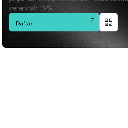
Ja
serendah 1.9%.
m
ti
Daftar
Klien
Akaun 
akses 
daripa