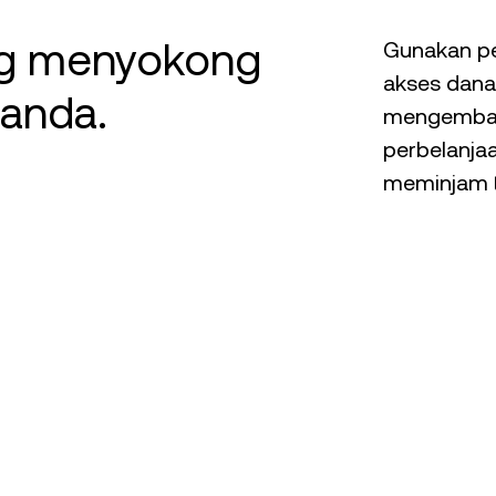
ng menyokong
Gunakan pe
akses dana
anda.
mengemban
perbelanja
meminjam t