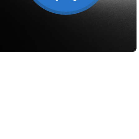
ik & tren
ak kekal.
rogram Kesetiaan
patkan kadar simpanan yang lebih
nggi, kadar pinjaman yang lebih
ndah, dan banyak lagi.