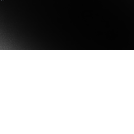
Benarkan klien anda membayar
na kadar hasil tinggi sambil
dengan kripto.
embeli rendah dan menjual
Niaga Hadapan
nggi.
Manfaatkan tren mena
menurun dengan kontr
Muat turun aplikasi Nexo
 Peribadi
P
melebihi $100,000 mendapat
Da
kepada bantuan tersuai
ti
ATAU
da pengurus perhubungan.
re
Muat turun terus