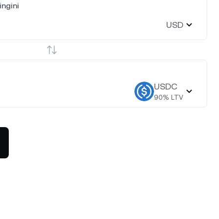
ingini
USD
USDC
90
% LTV