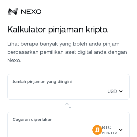
Kalkulator pinjaman kripto.
Peribadi
Lihat berapa banyak yang boleh anda pinjam
Perniagaan
Beli aset
berdasarkan pemilikan aset digital anda dengan
Nexo.
Simpanan Fleksibel
Pasaran
Akaun Korporat
Simpanan Tetap
Broker Utama
Syarikat
Jumlah pinjaman yang diingini
Pasaran turun
-0.53%
dalam 24 jam terakhir
Dwipelaburan
USD
White Label
Penyetempatan
Tentang
Bitcoin
BTC
Bursa
Nexo Ventures
Keselamatan
Cagaran diperlukan
Ethereum
ETH
Credit Line
Gerbang Pembayaran
BTC
Perkongsian
50
% LTV
Kredit Tanpa Faedah