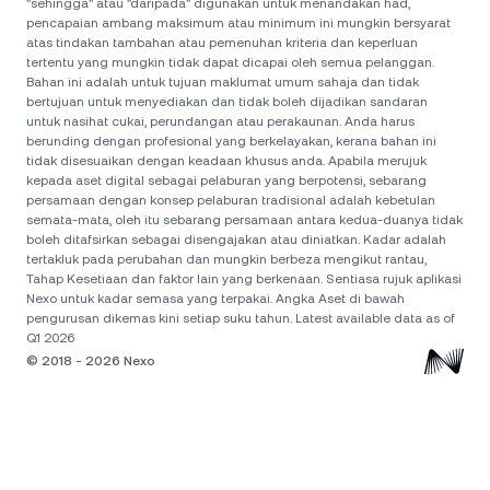
"sehingga" atau "daripada" digunakan untuk menandakan had,
pencapaian ambang maksimum atau minimum ini mungkin bersyarat
atas tindakan tambahan atau pemenuhan kriteria dan keperluan
tertentu yang mungkin tidak dapat dicapai oleh semua pelanggan.
Bahan ini adalah untuk tujuan maklumat umum sahaja dan tidak
bertujuan untuk menyediakan dan tidak boleh dijadikan sandaran
untuk nasihat cukai, perundangan atau perakaunan. Anda harus
berunding dengan profesional yang berkelayakan, kerana bahan ini
tidak disesuaikan dengan keadaan khusus anda. Apabila merujuk
kepada aset digital sebagai pelaburan yang berpotensi, sebarang
persamaan dengan konsep pelaburan tradisional adalah kebetulan
semata-mata, oleh itu sebarang persamaan antara kedua-duanya tidak
boleh ditafsirkan sebagai disengajakan atau diniatkan. Kadar adalah
tertakluk pada perubahan dan mungkin berbeza mengikut rantau,
Tahap Kesetiaan dan faktor lain yang berkenaan. Sentiasa rujuk aplikasi
Nexo untuk kadar semasa yang terpakai. Angka Aset di bawah
pengurusan dikemas kini setiap suku tahun. Latest available data as of
Q1 2026
© 2018 - 2026 Nexo