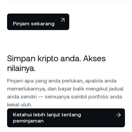
NEXO Token
NEXO
Berita & Wawasan
Niaga Hadapan
Tether
USDT
Pusat Bantuan
Pinjam sekarang
Kad Nexo
USD Coin
USDC
Akademi Kekayaan
Klien Peribadi
Polkadot
DOT
Simpan kripto anda. Akses
Program Kesetiaan
nilainya.
XRP
XRP
Pinjam apa yang anda perlukan, apabila anda
Solana
SOL
memerlukannya, dan bayar balik mengikut jadual
anda sendiri — semuanya sambil portfolio anda
EURC
EURC
kekal utuh.
Ketahui lebih lanjut tentang
Semak imbas semua aset
peminjaman