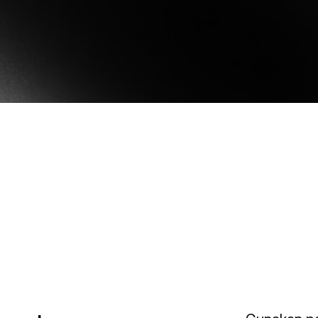
Benarkan klien anda membayar
na kadar hasil tinggi sambil
dengan kripto.
embeli rendah dan menjual
Niaga Hadapan
nggi.
Manfaatkan tren mena
menurun dengan kontr
Muat turun aplikasi Nexo
 Peribadi
P
ATAU
melebihi $100,000 mendapat
Da
kepada bantuan tersuai
ti
Muat turun terus
da pengurus perhubungan.
re