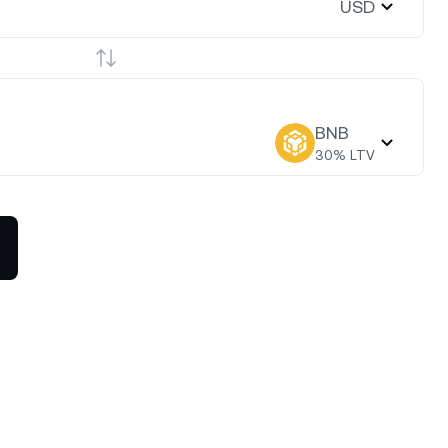
USD
BNB
30
% LTV