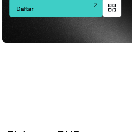
Ja
Daftar
m
ti
Klien
Akaun 
akses 
daripa