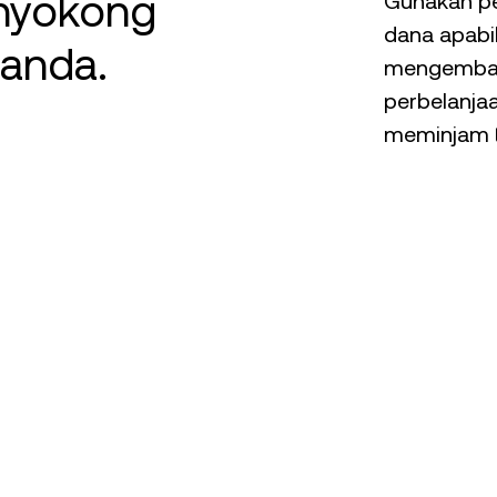
nyokong
Gunakan pe
dana apabi
anda.
mengemban
perbelanja
meminjam t