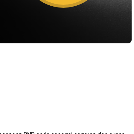
ik & tren
ak kekal.
rogram Kesetiaan
patkan kadar simpanan yang lebih
nggi, kadar pinjaman yang lebih
ndah, dan banyak lagi.