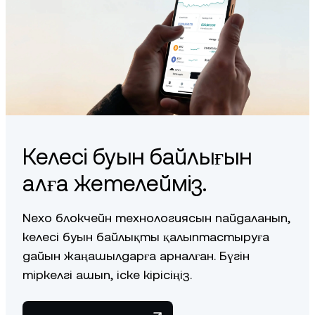
systems.
24/7 Client Care team providing personalized service
that goes beyond the standard.
You can learn more about our fundamentals
here
.
Келесі буын байлығын
алға жетелейміз.
Nexo блокчейн технологиясын пайдаланып,
келесі буын байлықты қалыптастыруға
дайын жаңашылдарға арналған. Бүгін
тіркелгі ашып, іске кірісіңіз.