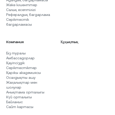
Адалдық бағдарламасы
Жеке клиенттер
Салық есептілігі
Рефералдық бағдарлама
Серіктестік
бағдарламасы
Компания
Құқықтық
Біз туралы
Амбассадорлар
Қауіпсіздік
Серіктестіктер
Қаржы академиясы
Осалдықты ашу
Жаңалықтар мен
шолулар
Анықтама орталығы
Күй орталығы
Байланыс
Сайт картасы