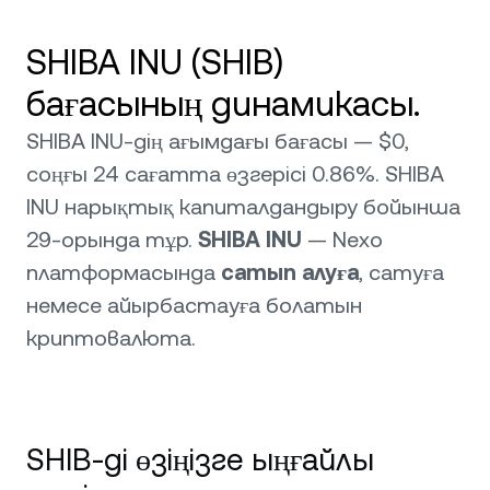
SHIBA INU (SHIB)
бағасының динамикасы.
SHIBA INU-дің ағымдағы бағасы — $0,
соңғы 24 сағатта өзгерісі 0.86%. SHIBA
INU нарықтық капиталдандыру бойынша
29-орында тұр.
SHIBA INU
— Nexo
платформасында
сатып алуға
, сатуға
немесе айырбастауға болатын
криптовалюта.
SHIB-ді өзіңізге ыңғайлы