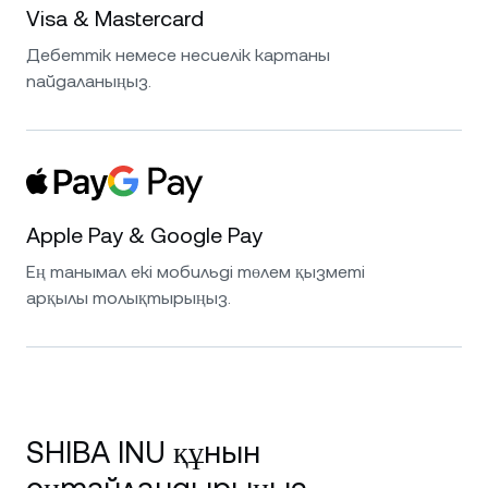
Visa & Mastercard
Дебеттік немесе несиелік картаны
пайдаланыңыз.
Apple Pay & Google Pay
Ең танымал екі мобильді төлем қызметі
арқылы толықтырыңыз.
SHIBA INU құнын