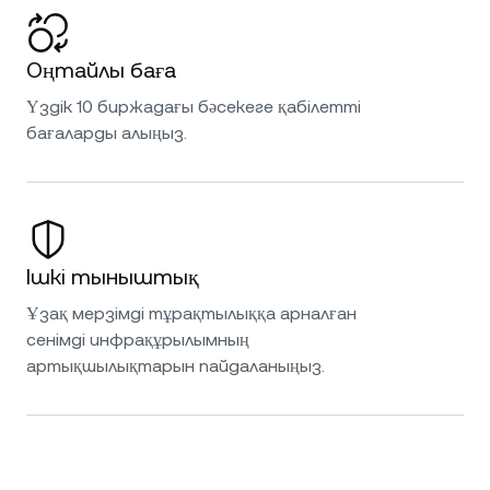
Оңтайлы баға
Үздік 10 биржадағы бәсекеге қабілетті
бағаларды алыңыз.
Ішкі тыныштық
Ұзақ мерзімді тұрақтылыққа арналған
сенімді инфрақұрылымның
артықшылықтарын пайдаланыңыз.