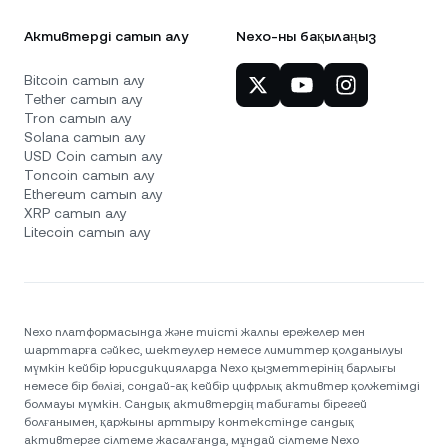
Активтерді сатып алу
Nexo-ны бақылаңыз
Bitcoin сатып алу
Tether сатып алу
Tron сатып алу
Solana сатып алу
USD Coin сатып алу
Toncoin сатып алу
Ethereum сатып алу
XRP сатып алу
Litecoin сатып алу
Nexo платформасында және тиісті жалпы ережелер мен
шарттарға сәйкес, шектеулер немесе лимиттер қолданылуы
мүмкін кейбір юрисдикцияларда Nexo қызметтерінің барлығы
немесе бір бөлігі, сондай-ақ кейбір цифрлық активтер қолжетімді
болмауы мүмкін. Сандық активтердің табиғаты бірегей
болғанымен, қаржыны арттыру контекстінде сандық
активтерге сілтеме жасалғанда, мұндай сілтеме Nexo