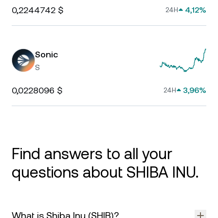
0,2244742 $
4,12%
24H
Sonic
S
0,0228096 $
3,96%
24H
Find answers to all your
questions about SHIBA INU.
What is Shiba Inu (SHIB)?