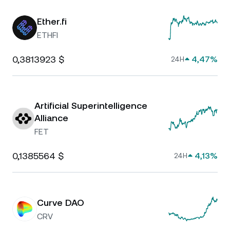
Ether.fi
ETHFI
0,3813923 $
4,47%
24H
Artificial Superintelligence
Alliance
FET
0,1385564 $
4,13%
24H
Curve DAO
CRV