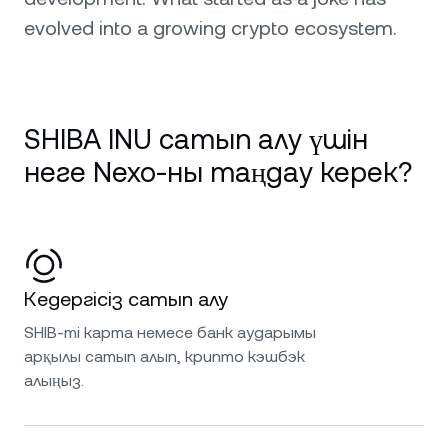
evolved into a growing crypto ecosystem.
SHIBA INU сатып алу үшін
неге Nexo-ны таңдау керек?
Кедергісіз сатып алу
SHIB-ті карта немесе банк аударымы
арқылы сатып алып, крипто кэшбэк
алыңыз.