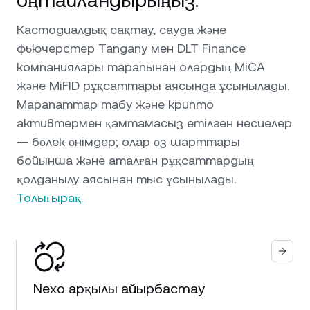
оңтайландырыңыз.
Кастодиалдық сақтау, сауда және
фьючерстер Tangany мен DLT Finance
компаниялары тарапынан олардың MiCA
және MiFID рұқсаттары аясында ұсынылады.
Марапаттар табу және крипто
активтермен қамтамасыз етілген несиелер
— бөлек өнімдер; олар өз шарттары
бойынша және аталған рұқсаттардың
қолданылу аясынан тыс ұсынылады.
Толығырақ
.
Nexo арқылы айырбастау