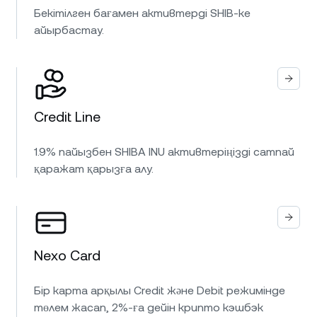
Бекітілген бағамен активтерді SHIB-ке
айырбастау.
Credit Line
1.9% пайызбен SHIBA INU активтеріңізді сатпай
қаражат қарызға алу.
Nexo Card
Бір карта арқылы Credit және Debit режимінде
төлем жасап, 2%-ға дейін крипто кэшбэк