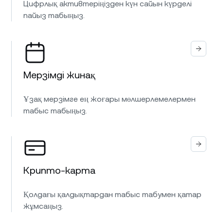
Цифрлық активтеріңізден күн сайын күрделі
пайыз табыңыз.
Мерзімді жинақ
Ұзақ мерзімге ең жоғары мөлшерлемелермен
табыс табыңыз.
Крипто-карта
Қолдағы қалдықтардан табыс табумен қатар
жұмсаңыз.