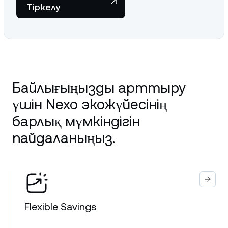
Тіркелу
Байлығыңызды арттыру
үшін Nexo экожүйесінің
барлық мүмкіндігін
пайдаланыңыз.
Flexible Savings