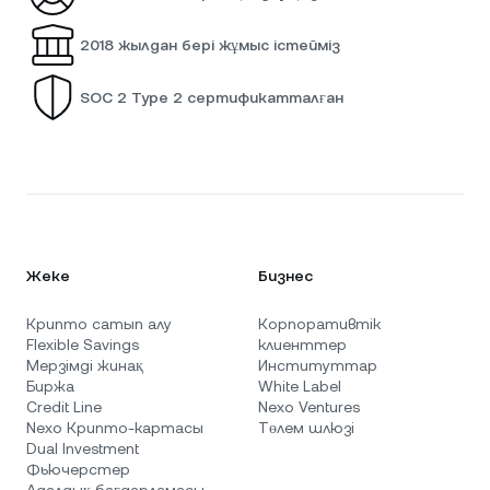
2018 жылдан бері жұмыс істейміз
SOC 2 Type 2 сертификатталған
Жеке
Бизнес
Крипто сатып алу
Корпоративтік
Flexible Savings
клиенттер
Мерзімді жинақ
Институттар
Биржа
White Label
Credit Line
Nexo Ventures
Nexo Крипто-картасы
Төлем шлюзі
Dual Investment
Фьючерстер