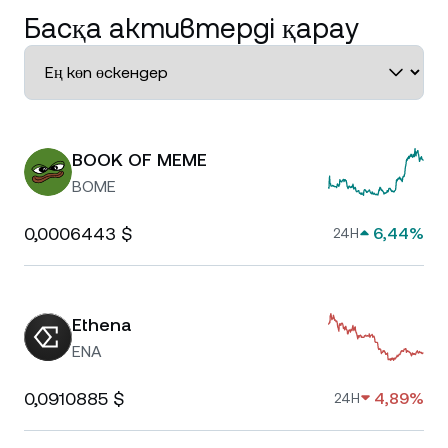
Басқа активтерді қарау
BOOK OF MEME
BOME
0,0006443 $
6,44%
24H
Ethena
ENA
0,0910885 $
4,89%
24H