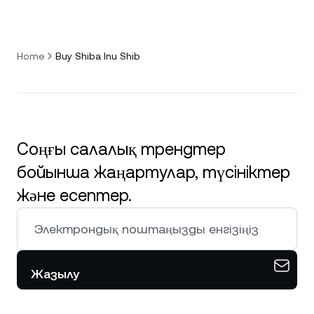
Home
Buy Shiba Inu Shib
Соңғы салалық трендтер
бойынша жаңартулар, түсініктер
және есептер.
Жазылу