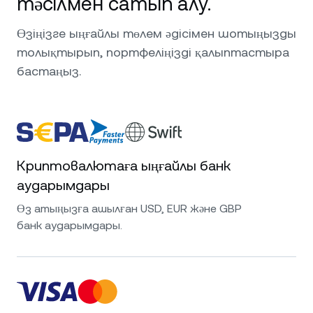
тәсілмен сатып алу.
Өзіңізге ыңғайлы төлем әдісімен шотыңызды
толықтырып, портфеліңізді қалыптастыра
бастаңыз.
Криптовалютаға ыңғайлы банк
аударымдары
Өз атыңызға ашылған USD, EUR және GBP
банк аударымдары.