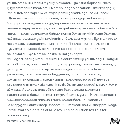
ұсыныстарын жалпы түсіну мақсатында ғана берілген. Nexo
қызметтеріне қатысты материалдар болашақ нәтижелердің
кепілі немесе қаржылық кеңес ретінде қабылданбауы керек.
«Дейін» немесе «бастап» сияқты терминдер шектеулерді
білдіру үшін қолданылғанда, көрсетілген ең жоғары немесе ең
төмен мәндерге жету қосымша әрекеттерге немесе белгілі бір
талаптарды орындауға байланысты болуы мүмкін және барлық
пайдаланушылар үшін қолжетімді болмауы мүмкін. Бұл материал
тек жалпы ақпараттық мақсатта берілген және салықтық,
құқықтық немесе бухгалтерлік кеңес ретінде пайдалануға
арналмаған. Бұл материал жеке жағдайларға
бейімделмегендіктен, білікті маманға жүгіну ұсынылады. Сандық
активтер ықтимал инвестициялар ретінде қарастырылғанда,
дәстүрлі инвестициялар тұжырымдамасымен кез келген
ұқсастықтар толығымен кездейсоқ сипатта болады,
сондықтан олардың арасындағы параллельдер әдейі немесе
қасақана деп түсіндірілмеуі керек. Бағамдар өзгеруі мүмкін және
аймаққа, Адалдық деңгейіне және басқа қолданылатын
факторларға байланысты әртүрлі болуы мүмкін. Қолданыстағы
мөлшерлемелерді әрқашан Nexo қолданбасынан қараңыз.
Басқарудағы активтер көрсеткіші тоқсан сайын жаңартылады.
Latest available data as of Q1 2026 *The calculation result is for
reference only.
© 2018 - 2026 Nexo