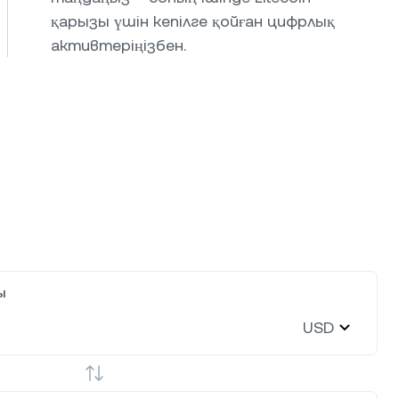
қарызы үшін кепілге қойған цифрлық
активтеріңізбен.
ы
USD