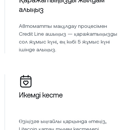
Қаражатыңызды жылдам
алыңыз
Автоматты мақұлдау процесімен
Credit Line ашыңыз — қаражатыңызды
сол жұмыс күні, ең көбі 5 жұмыс күні
ішінде алыңыз.
Икемді кесте
Өзіңізге ыңғайлы қарқында өтеңіз,
Litecoin қатаң төлем кестелері