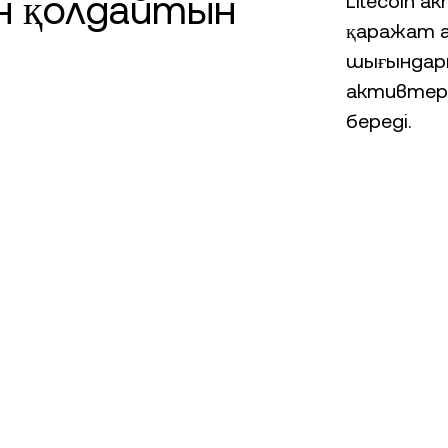
н қолдайтын
Litecoin а
қаражат а
шығындары
активтерің
береді.