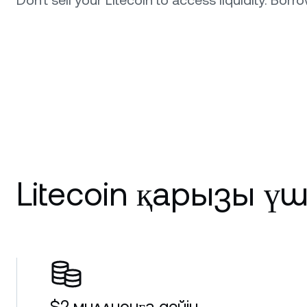
Don’t sell your Litecoin to access liquidity. Borr
Litecoin қарызы үш