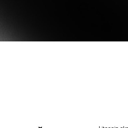
Төлем шлюзі
оғарыда сату арқылы
Нөлдік пайызбен жән
Клиенттеріңізге
оғары кіріс табыңыз.
комиссиясыз қарыз а
криптовалюта арқылы
төлеу мүмкіндігін беріңіз.
Фьючерстер
Nexo қолданбасын жүктеп
Perpetual келісімш
алыңыз
арқылы өсу және тө
трендтерінен пайда
НЕМЕСЕ
 клиенттер
А
Тікелей жүктеу
000-нан жоғары аккаунттар
Жо
onship manager тарапынан
тө
өмекке қолжетімділікті
мө
 етеді.
мү