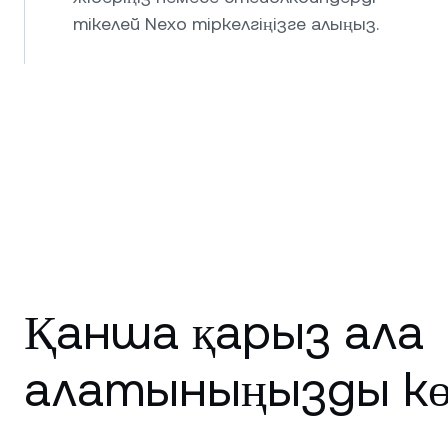
тікелей Nexo тіркелгіңізге алыңыз.
Қанша қарыз ала
алатыныңызды көр