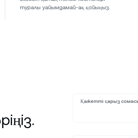
туралы уайымдамай-ақ қойыңыз.
Қажетті қарыз сомас
іңіз.