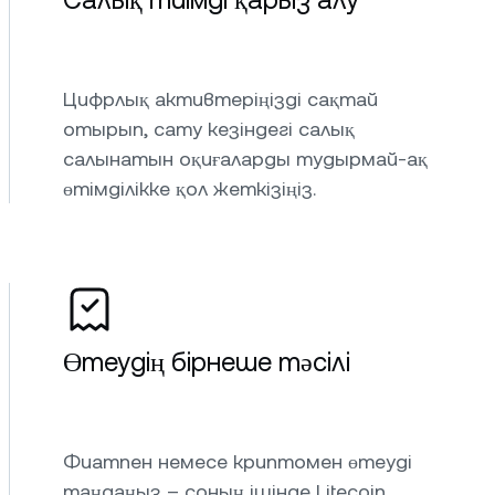
Салық тиімді қарыз алу
Цифрлық активтеріңізді сақтай
отырып, сату кезіндегі салық
салынатын оқиғаларды тудырмай-ақ
өтімділікке қол жеткізіңіз.
Өтеудің бірнеше тәсілі
Фиатпен немесе криптомен өтеуді
таңдаңыз – соның ішінде Litecoin