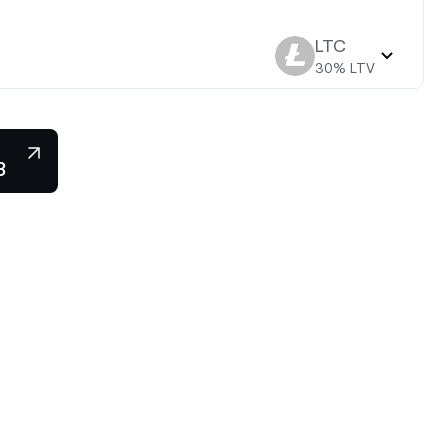
LTC
30
% LTV
з