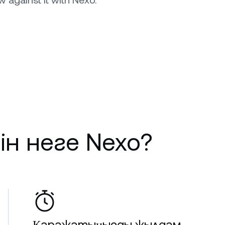
ow against it with Nexo.
ін неге Nexo?