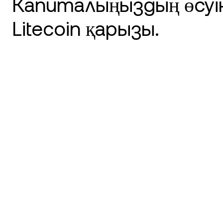
Капиталыңыздың өсуі
Litecoin қарызы.