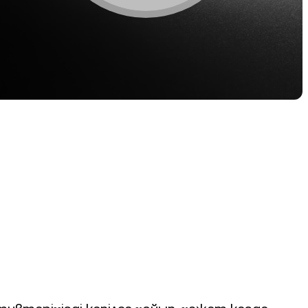
е
лу.
арттар
мендеу
 алу.
далдық бағдарламасы
ғары savings мөлшерлемелерін,
мен borrowing
лшерлемелерін және басқа
мкіндіктерді unlock ету.