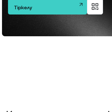
ж
Тіркелу
ж
Жеке
$100,
relati
жеке к
unlock