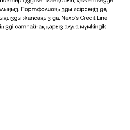
ктивтеріңізді кепілге қойып, қажет кезде
лыңыз. Портфолиоңызды өсірсеңіз де,
ңызды жапсаңыз да, Nexo’s Credit Line
ізді сатпай-ақ қарыз алуға мүмкіндік