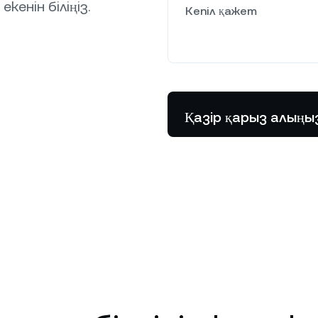
кенін біліңіз.
Кепіл қажет
Қазір қарыз алыңы