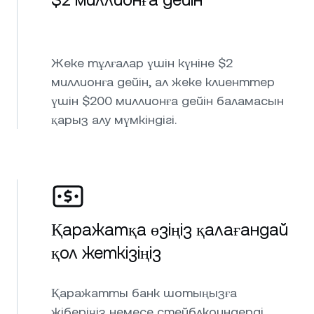
$2 миллионға дейін
Жеке тұлғалар үшін күніне $2
миллионға дейін, ал жеке клиенттер
үшін $200 миллионға дейін баламасын
қарыз алу мүмкіндігі.
Қаражатқа өзіңіз қалағандай
қол жеткізіңіз
Қаражатты банк шотыңызға
жіберіңіз немесе стейблкоиндерді