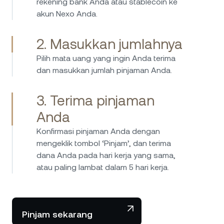
rekening bank Anda atau stablecoin ke
tidak bertele-tele, cepat, dan mudah,
akun Nexo Anda.
sementara suku bunga produk tabungan
selalu atraktif. Nexo menyediakan cara mudah
dan aman untuk mengelola aset kripto dan
2. Masukkan jumlahnya
menghasilkan pendapatan pasif. Saya sangat
Pilih mata uang yang ingin Anda terima
merekomendasikan Nexo – platformnya ramah
dan masukkan jumlah pinjaman Anda.
pengguna dan andal, juga unggul berkat
model bisnis transparan dan inovatif.
3. Terima pinjaman
Perusahaan hebat yang jelas berbeda dari
Saya menggunakan Nexo selama bertahun-
para pesaingnya.
Anda
tahun, dan saya sangat terkesan dengan
layanan mereka. Platformnya ramah
Konfirmasi pinjaman Anda dengan
pengguna, sehingga pemula pun bisa
mengeklik tombol ‘Pinjam’, dan terima
menggunakannya tanpa kesulitan. Suku
dana Anda pada hari kerja yang sama,
bunga untuk fitur meminjam dan menghasilkan
atau paling lambat dalam 5 hari kerja.
sangat kompetitif, dan saya menghargai
transparansi biaya dan ketentuannya. Selain
itu, prosedur keamanannya memberi saya
Pinjam sekarang
ketenangan karena tahu aset saya aman.