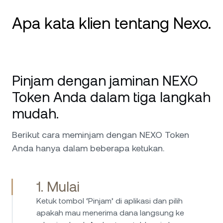
Apa kata klien tentang Nexo.
Saya menggunakan Nexo sejak tahun 2020
dan ini adalah platform nomor 1 saya untuk
Pinjam dengan jaminan NEXO
kripto. Layanannya luar biasa dan selalu
tersedia untuk setiap masalah dan permintaan
Token Anda dalam tiga langkah
yang pernah saya ajukan. Saya sangat
mudah.
merekomendasikannya, terutama keamanan
taraf militer yang dimilikinya serta kustodian di
Berikut cara meminjam dengan NEXO Token
belakang Nexo yang membuat saya merasa
Anda hanya dalam beberapa ketukan.
lebih aman mempercayakan investasi saya di
tangan mereka. Terus pertahankan kerja
bagus ini!
1. Mulai
Saya berinvestasi di Nexo sejak tahun 2017
Ketuk tombol ‘Pinjam’ di aplikasi dan pilih
dan menggunakan platform ini sejak saat itu
apakah mau menerima dana langsung ke
tanpa masalah apa pun. Proses meminjam