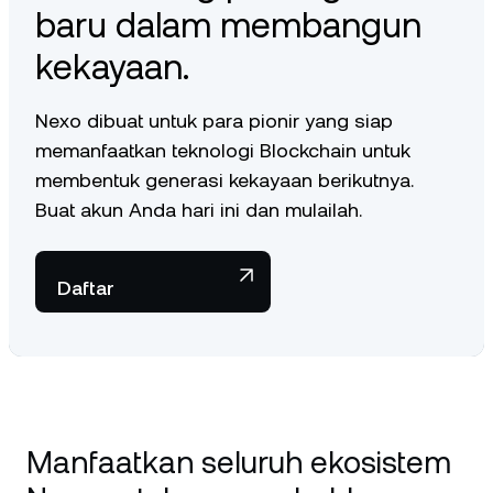
crypto will be sold.
baru dalam membangun
To learn more about loan repayments, visit our dedicated
kekayaan.
Help Center article
.
Nexo dibuat untuk para pionir yang siap
memanfaatkan teknologi Blockchain untuk
membentuk generasi kekayaan berikutnya.
Buat akun Anda hari ini dan mulailah.
Daftar
Manfaatkan seluruh ekosistem