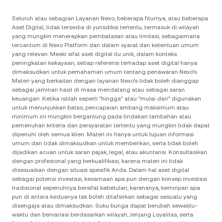
Seluruh atau sebagian Layanan Nexo, beberapa fiturnya, atau beberapa
Aset Digital, tidak tersedia di yurisdiksi tertentu, termasuk di wilayah
yang mungkin menerapkan pembatasan atau limitasi, sebagaimana
tercantum di Nexo Platform dan dalam syarat dan ketentuan umum
yang relevan. Meski sifat aset digital itu unik, dalam konteks
peningkatan kekayaan, setiap referensi terhadap aset digital hanya
dimaksudkan untuk pemahaman umum tentang penawaran Nexo’s.
Materi yang berkaitan dengan layanan Nexo’s tidak boleh dianggap
sebagai jaminan hasil di masa mendatang atau sebagai saran
keuangan. Ketika istilah seperti "hingga" atau "mulai dari" digunakan
untuk menunjukkan batas, pencapaian ambang maksimum atau
minimum ini mungkin bergantung pada tindakan tambahan atau
pemenuhan kriteria dan persyaratan tertentu yang mungkin tidak dapat
dipenuhi oleh semua klien. Materi ini hanya untuk tujuan informasi
umum dan tidak dimaksudkan untuk memberikan, serta tidak boleh
dijadikan acuan untuk saran pajak, legal, atau akuntansi. Konsultasikan
dengan profesional yang berkualifikasi, karena materi ini tidak
disesuaikan dengan situasi spesifik Anda. Dalam hal aset digital
sebagai potensi investasi, kesamaan apa pun dengan konsep investasi
tradisional sepenuhnya bersifat kebetulan; karenanya, kemiripan apa
pun di antara keduanya tak boleh ditafsirkan sebagai sesuatu yang
disengaja atau dimaksudkan. Suku bunga dapat berubah sewaktu-
waktu dan bervariasi berdasarkan wilayah, Jenjang Loyalitas, serta