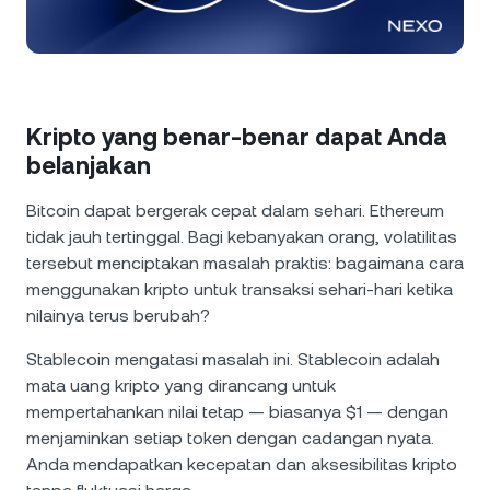
NEXO Token
NEXO
0,51%
Berita & Wawasan
Futures
Tether
USDT
0,03%
Pusat Bantuan
Nexo Card
USD Coin
USDC
0,01%
Akademi Kekayaan
Kripto yang benar-benar dapat Anda
belanjakan
Klien Privat
Polkadot
DOT
1,80%
Bitcoin dapat bergerak cepat dalam sehari. Ethereum
Program Loyalitas
tidak jauh tertinggal. Bagi kebanyakan orang, volatilitas
XRP
XRP
0,32%
tersebut menciptakan masalah praktis: bagaimana cara
menggunakan kripto untuk transaksi sehari-hari ketika
Solana
SOL
1,07%
nilainya terus berubah?
Stablecoin mengatasi masalah ini. Stablecoin adalah
EURC
EURC
0,26%
mata uang kripto yang dirancang untuk
mempertahankan nilai tetap — biasanya $1 — dengan
Jelajahi semua aset
menjaminkan setiap token dengan cadangan nyata.
Anda mendapatkan kecepatan dan aksesibilitas kripto