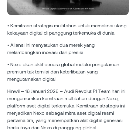
NEXO Token
NEXO
4,11%
Berita & Wawasan
Futures
Tether
USDT
0,01%
Pusat Bantuan
• Kemitraan strategis multitahun untuk memaknai ulang
Nexo Card
kekayaan digital di panggung terkemuka di dunia
USD Coin
USDC
0%
Akademi Kekayaan
• Aliansi ini menyatukan dua merek yang
Klien Privat
Polkadot
DOT
1,24%
melambangkan inovasi dan presisi
Program Loyalitas
• Nexo akan aktif secara global melalui pengalaman
XRP
XRP
2,74%
premium tak ternilai dan keterlibatan yang
mengutamakan digital
Solana
SOL
3,93%
Hinwil – 16 Januari 2026 – Audi Revolut F1 Team hari ini
mengumumkan kemitraan multitahun dengan Nexo,
EURC
EURC
0,08%
platform aset digital terkemuka. Kemitraan strategis ini
menjadikan Nexo sebagai mitra aset digital resmi
Jelajahi semua aset
pertama tim, yang menempatkan alat digital generasi
berikutnya dari Nexo di panggung global.