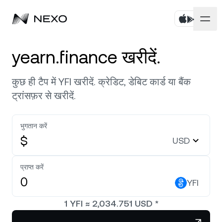
पर्सनल
yearn.finance खरीदें.
बिज़नेस
एसेट्स खरीदें
कुछ ही टैप में YFI खरीदें. क्रेडिट, डेबिट कार्ड या बैंक
ट्रांसफ़र से खरीदें.
फ़्लेक्सिबल सेविंग्स
मार्केट
कॉर्पोरेट अकाउंट्स
फ़िक्स्ड‑टर्म सेविंग्स
भुगतान करें
प्राइम ब्रोकरेज
कंपनी
पिछले 24 घंटों में मार्केट
-1.52%
नीचे है
$
USD
डुअल इन्वेस्टमेंट
व्हाइट लेबल
स्थानीयकरण
जानकारी
Bitcoin
BTC
प्राप्त करें
1.84%
एक्सचेंज
Nexo Ventures
YFI
सिक्योरिटी
Ethereum
ETH
क्रेडिट लाइन
2.37%
पेमेंट गेटवे
1
YFI
≈
2,034.751
USD
*
पार्टनरशिप
ज़ीरो-इंटरेस्ट वाला क्रेडिट