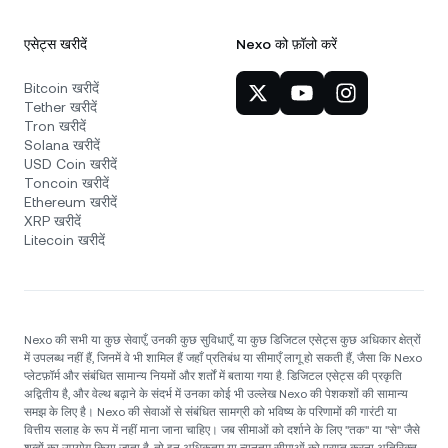
एसेट्स खरीदें
Nexo को फ़ॉलो करें
Bitcoin खरीदें
Tether खरीदें
Tron खरीदें
Solana खरीदें
USD Coin खरीदें
Toncoin खरीदें
Ethereum खरीदें
XRP खरीदें
Litecoin खरीदें
Nexo की सभी या कुछ सेवाएँ, उनकी कुछ सुविधाएँ, या कुछ डिजिटल एसेट्स कुछ अधिकार क्षेत्रों
में उपलब्ध नहीं हैं, जिनमें वे भी शामिल हैं जहाँ प्रतिबंध या सीमाएँ लागू हो सकती हैं, जैसा कि Nexo
प्लेटफ़ॉर्म और संबंधित सामान्य नियमों और शर्तों में बताया गया है. डिजिटल एसेट्स की प्रकृति
अद्वितीय है, और वेल्थ बढ़ाने के संदर्भ में उनका कोई भी उल्लेख Nexo की पेशकशों की सामान्य
समझ के लिए है। Nexo की सेवाओं से संबंधित सामग्री को भविष्य के परिणामों की गारंटी या
वित्तीय सलाह के रूप में नहीं माना जाना चाहिए। जब सीमाओं को दर्शाने के लिए "तक" या "से" जैसे