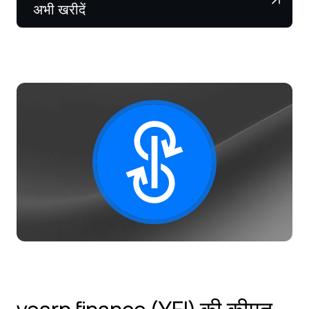
NEXO Token
NEXO
2.20%
अभी खरीदें
न्यूज़ और इनसाइट्स
फ़्यूचर्स
Tether
USDT
0.03%
हेल्प सेंटर
Nexo Card
USD Coin
USDC
0%
वेल्थ एकेडमी
निजी ग्राहक
Polkadot
DOT
0.49%
लॉयल्टी प्रोग्राम
XRP
XRP
2.11%
Solana
SOL
1.49%
EURC
EURC
0.11%
सभी एसेट्स ब्राउज़ करें