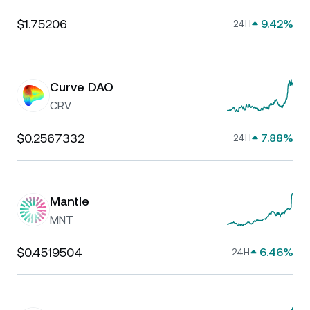
$1.75206
9.42%
24H
Curve DAO
CRV
$0.2567332
7.88%
24H
Mantle
MNT
$0.4519504
6.46%
24H