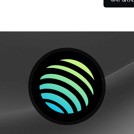
फ़्यूचर्स
परपेचुअल्स के साथ अपट्रेंड
पर लाभ उठाएँ.
्राहक
लॉ
0 से ऊपर के अकाउंट्स रिलेशनशिप
े बेस्पोक सहायता तक पहुँच अनलॉक
उच्
अन