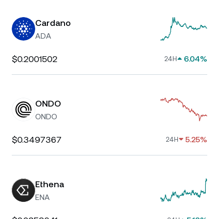
Cardano
ADA
$0.2001502
6.04%
24H
ONDO
ONDO
$0.3497367
5.25%
24H
Ethena
ENA