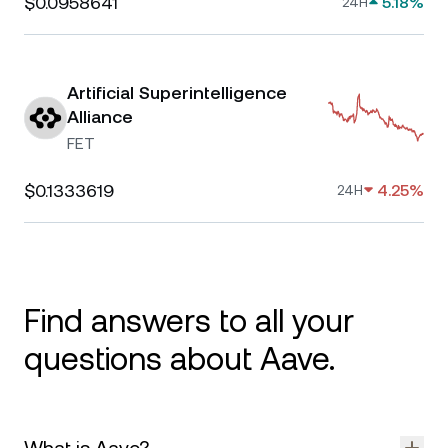
$0.0958641
5.18%
24H
Artificial Superintelligence
Alliance
FET
$0.1333619
4.25%
24H
Find answers to all your
questions about Aave.