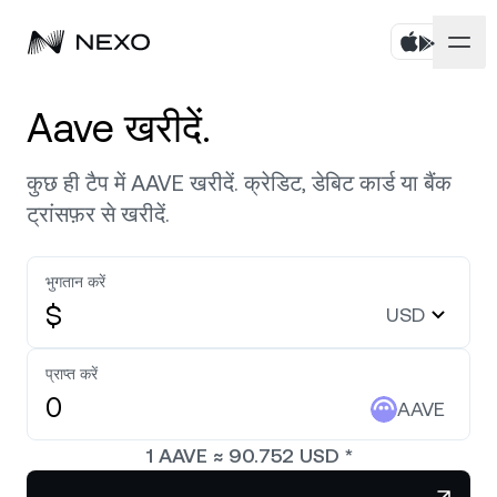
पर्सनल
Aave खरीदें.
बिज़नेस
एसेट्स खरीदें
कुछ ही टैप में AAVE खरीदें. क्रेडिट, डेबिट कार्ड या बैंक
ट्रांसफ़र से खरीदें.
फ़्लेक्सिबल सेविंग्स
मार्केट
कॉर्पोरेट अकाउंट्स
फ़िक्स्ड‑टर्म सेविंग्स
भुगतान करें
प्राइम ब्रोकरेज
कंपनी
पिछले 24 घंटों में मार्केट
-0.06%
नीचे है
$
USD
डुअल इन्वेस्टमेंट
व्हाइट लेबल
स्थानीयकरण
जानकारी
Bitcoin
BTC
प्राप्त करें
0.06%
एक्सचेंज
Nexo Ventures
AAVE
सिक्योरिटी
Ethereum
ETH
क्रेडिट लाइन
0.17%
पेमेंट गेटवे
1
AAVE
≈
90.752
USD
*
पार्टनरशिप
ज़ीरो-इंटरेस्ट वाला क्रेडिट