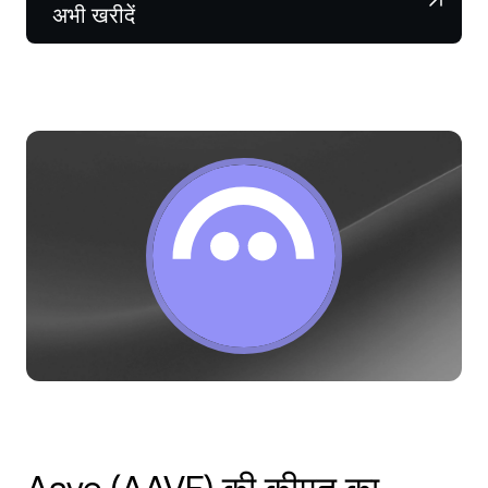
NEXO Token
NEXO
0.03%
अभी खरीदें
न्यूज़ और इनसाइट्स
फ़्यूचर्स
Tether
USDT
0.03%
हेल्प सेंटर
Nexo Card
USD Coin
USDC
0.01%
वेल्थ एकेडमी
निजी ग्राहक
Polkadot
DOT
1.92%
लॉयल्टी प्रोग्राम
XRP
XRP
1.24%
Solana
SOL
0.02%
EURC
EURC
0.12%
सभी एसेट्स ब्राउज़ करें