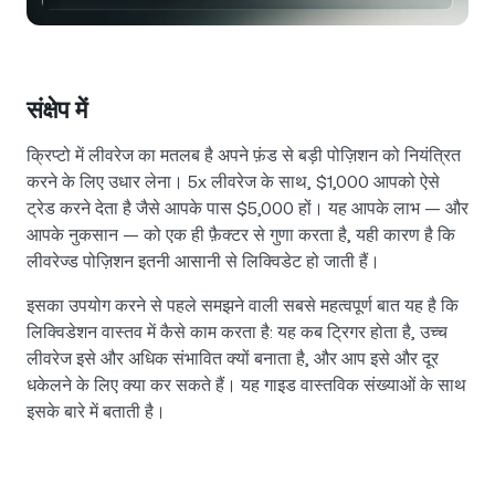
NEXO Token
NEXO
0.17%
न्यूज़ और इनसाइट्स
फ़्यूचर्स
Tether
USDT
0.02%
हेल्प सेंटर
Nexo Card
संक्षेप में
USD Coin
USDC
0%
वेल्थ एकेडमी
क्रिप्टो में लीवरेज का मतलब है अपने फ़ंड से बड़ी पोज़िशन को नियंत्रित
निजी ग्राहक
करने के लिए उधार लेना। 5x लीवरेज के साथ, $1,000 आपको ऐसे
Polkadot
DOT
3.30%
ट्रेड करने देता है जैसे आपके पास $5,000 हों। यह आपके लाभ — और
लॉयल्टी प्रोग्राम
आपके नुकसान — को एक ही फ़ैक्टर से गुणा करता है, यही कारण है कि
XRP
XRP
1.65%
लीवरेज्ड पोज़िशन इतनी आसानी से लिक्विडेट हो जाती हैं।
इसका उपयोग करने से पहले समझने वाली सबसे महत्वपूर्ण बात यह है कि
Solana
SOL
1.07%
लिक्विडेशन वास्तव में कैसे काम करता है: यह कब ट्रिगर होता है, उच्च
लीवरेज इसे और अधिक संभावित क्यों बनाता है, और आप इसे और दूर
EURC
EURC
0.11%
धकेलने के लिए क्या कर सकते हैं। यह गाइड वास्तविक संख्याओं के साथ
इसके बारे में बताती है।
सभी एसेट्स ब्राउज़ करें