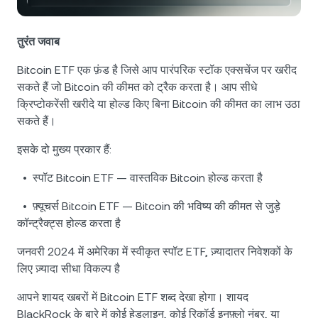
NEXO Token
NEXO
0.26%
न्यूज़ और इनसाइट्स
फ़्यूचर्स
Tether
USDT
तुरंत जवाब
0.02%
हेल्प सेंटर
Nexo Card
Bitcoin ETF एक फ़ंड है जिसे आप पारंपरिक स्टॉक एक्सचेंज पर खरीद
USD Coin
USDC
0%
वेल्थ एकेडमी
सकते हैं जो Bitcoin की कीमत को ट्रैक करता है। आप सीधे
क्रिप्टोकरेंसी खरीदे या होल्ड किए बिना Bitcoin की कीमत का लाभ उठा
निजी ग्राहक
Polkadot
DOT
सकते हैं।
2.68%
इसके दो मुख्य प्रकार हैं:
लॉयल्टी प्रोग्राम
XRP
XRP
1.62%
• स्पॉट Bitcoin ETF — वास्तविक Bitcoin होल्ड करता है
Solana
SOL
0.84%
• फ़्यूचर्स Bitcoin ETF — Bitcoin की भविष्य की कीमत से जुड़े
कॉन्ट्रैक्ट्स होल्ड करता है
EURC
EURC
0.01%
जनवरी 2024 में अमेरिका में स्वीकृत स्पॉट ETF, ज़्यादातर निवेशकों के
लिए ज़्यादा सीधा विकल्प है
सभी एसेट्स ब्राउज़ करें
आपने शायद खबरों में Bitcoin ETF शब्द देखा होगा। शायद
BlackRock के बारे में कोई हेडलाइन, कोई रिकॉर्ड इनफ़्लो नंबर, या