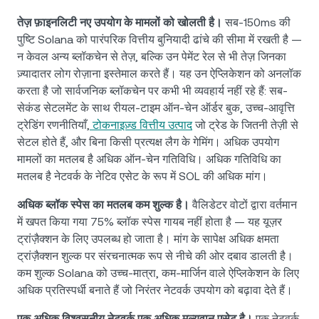
तेज़ फ़ाइनलिटी नए उपयोग के मामलों को खोलती है।
सब-150ms की
पुष्टि Solana को पारंपरिक वित्तीय बुनियादी ढांचे की सीमा में रखती है —
न केवल अन्य ब्लॉकचेन से तेज़, बल्कि उन पेमेंट रेल से भी तेज़ जिनका
ज़्यादातर लोग रोज़ाना इस्तेमाल करते हैं। यह उन ऐप्लिकेशन को अनलॉक
करता है जो सार्वजनिक ब्लॉकचेन पर कभी भी व्यवहार्य नहीं रहे हैं: सब-
सेकंड सेटलमेंट के साथ रीयल-टाइम ऑन-चेन ऑर्डर बुक, उच्च-आवृत्ति
ट्रेडिंग रणनीतियाँ,
टोकनाइज़्ड वित्तीय उत्पाद
जो ट्रेड के जितनी तेज़ी से
सेटल होते हैं, और बिना किसी प्रत्यक्ष लैग के गेमिंग। अधिक उपयोग
मामलों का मतलब है अधिक ऑन-चेन गतिविधि। अधिक गतिविधि का
मतलब है नेटवर्क के नेटिव एसेट के रूप में SOL की अधिक मांग।
अधिक ब्लॉक स्पेस का मतलब कम शुल्क है।
वैलिडेटर वोटों द्वारा वर्तमान
में खपत किया गया 75% ब्लॉक स्पेस गायब नहीं होता है — यह यूज़र
ट्रांज़ैक्शन के लिए उपलब्ध हो जाता है। मांग के सापेक्ष अधिक क्षमता
ट्रांज़ैक्शन शुल्क पर संरचनात्मक रूप से नीचे की ओर दबाव डालती है।
कम शुल्क Solana को उच्च-मात्रा, कम-मार्जिन वाले ऐप्लिकेशन के लिए
अधिक प्रतिस्पर्धी बनाते हैं जो निरंतर नेटवर्क उपयोग को बढ़ावा देते हैं।
एक अधिक विश्वसनीय नेटवर्क एक अधिक मूल्यवान एसेट है।
एक नेटवर्क