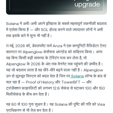
NEXO Token
NEXO
0.31%
न्यूज़ और इनसाइट्स
फ़्यूचर्स
Tether
USDT
0.03%
हेल्प सेंटर
Nexo Card
Solana ने अभी-अभी अपने इतिहास के सबसे महत्वपूर्ण तकनीकी बदलाव
USD Coin
USDC
0.01%
वेल्थ एकेडमी
में प्रवेश किया है — और SOL होल्ड करने वाले ज़्यादातर लोगों ने अभी
तक इसके बारे में सुना भी नहीं है।
निजी ग्राहक
Polkadot
DOT
0.47%
11 मई, 2026 को, डेवलपमेंट फर्म Anza ने एक कम्युनिटी वैलिडेटर टेस्ट
क्लस्टर पर Alpenglow कंसेंसस अपग्रेड को सक्रिय किया। अगर
लॉयल्टी प्रोग्राम
XRP
XRP
0.67%
यह बिना किसी बड़ी समस्या के टेस्टिंग पास कर लेता है, तो
Alpenglow के 2026 के अंत तक मेननेट तक पहुंचने की उम्मीद है।
यह जो बदलाव लाता है वह धीरे-धीरे बढ़ने वाला नहीं है। Alpenglow
Solana
SOL
2.46%
उन दो मूलभूत सिस्टम को बदल देता है जिन पर
Solana
लॉन्च के बाद से
चल रहा है — Proof of History और TowerBFT — और
EURC
EURC
0.29%
ट्रांज़ैक्शन फ़ाइनलिटी को लगभग 12.8 सेकंड से घटाकर 100 और 150
मिलीसेकंड के बीच कर देता है।
सभी एसेट्स ब्राउज़ करें
यह 80 से 100 गुना सुधार है। यह Solana की पुष्टि की गति को Visa
प्राधिकरण से भी तेज़ कर देता है।