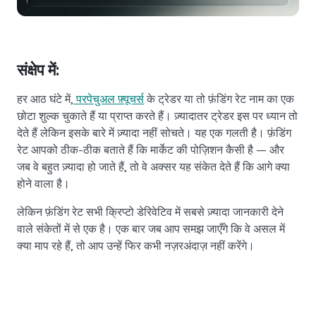
NEXO Token
NEXO
0.42%
न्यूज़ और इनसाइट्स
फ़्यूचर्स
Tether
USDT
0%
हेल्प सेंटर
Nexo Card
संक्षेप में:
USD Coin
USDC
0%
वेल्थ एकेडमी
हर आठ घंटे में,
परपेचुअल फ़्यूचर्स
के ट्रेडर या तो फ़ंडिंग रेट नाम का एक
निजी ग्राहक
छोटा शुल्क चुकाते हैं या प्राप्त करते हैं। ज़्यादातर ट्रेडर इस पर ध्यान तो
Polkadot
DOT
3.25%
देते हैं लेकिन इसके बारे में ज़्यादा नहीं सोचते। यह एक गलती है। फ़ंडिंग
लॉयल्टी प्रोग्राम
रेट आपको ठीक-ठीक बताते हैं कि मार्केट की पोज़िशन कैसी है — और
XRP
XRP
1.83%
जब वे बहुत ज़्यादा हो जाते हैं, तो वे अक्सर यह संकेत देते हैं कि आगे क्या
होने वाला है।
Solana
SOL
1.05%
लेकिन फ़ंडिंग रेट सभी क्रिप्टो डेरिवेटिव में सबसे ज़्यादा जानकारी देने
वाले संकेतों में से एक है। एक बार जब आप समझ जाएँगे कि वे असल में
EURC
EURC
0.23%
क्या माप रहे हैं, तो आप उन्हें फिर कभी नज़रअंदाज़ नहीं करेंगे।
सभी एसेट्स ब्राउज़ करें