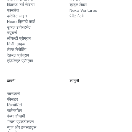
फ़िक्स्ड‑टर्म सेविंग्स
व्हाइट लेबल
एक्सचेंज
Nexo Ventures
क्रेडिट लाइन
पेमेंट गेटवे
Nexo क्रिप्टो कार्ड
डुअल इन्वेस्टमेंट
फ़्यूचर्स
लॉयल्टी प्रोग्राम
निजी ग्राहक
टैक्स रिपोर्टिंग
रेफ़रल प्रोग्राम
एफ़िलिएट प्रोग्राम
कंपनी
कानूनी
जानकारी
एंबेसडर
सिक्योरिटी
पार्टनरशिप
वेल्थ एकेडमी
भेद्यता प्रकटीकरण
न्यूज़ और इनसाइट्स