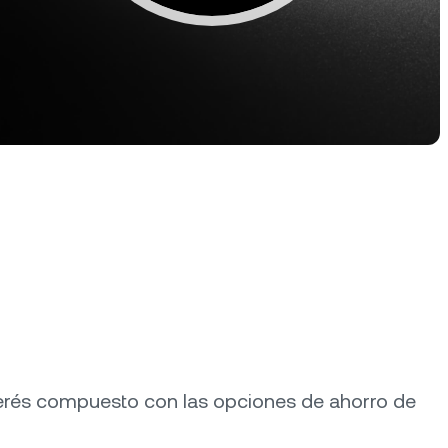
Aprovechá las tendencias al alza
y a la baja con perpetuos.
Dual Investment
Ganá un alto rendimiento
mientras comprás barato y
vendés caro.
rograma de fidelización
sbloqueá tarifas más altas para
s ahorros, tasas de crédito más
jas y mucho más.
terés compuesto con las opciones de ahorro de