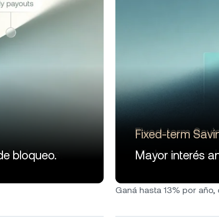
Fixed-term Savi
de bloqueo.
Mayor interés an
Ganá hasta 13% por año, qu