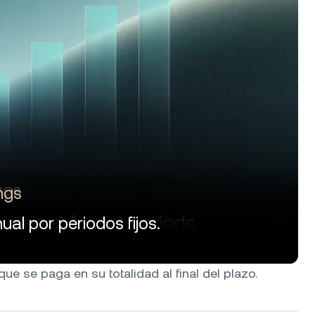
ngs
ual por periodos fijos.
e se paga en su totalidad al final del plazo.