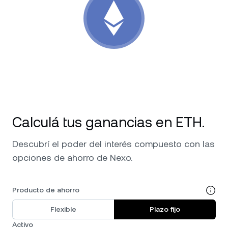
NEXO Token
NEXO
0,67 %
Noticias y análisis
Acciones
Tether
USDT
0,01 %
Centro de ayuda
Futuros
USD Coin
USDC
0 %
Wealth Academy
Dual Investment
Polkadot
DOT
0,79 %
Clientes privados
XRP
XRP
0,33 %
Calculá tus ganancias en ETH.
Programa de fidelización
Descubrí el poder del interés compuesto con las
Solana
SOL
1,43 %
opciones de ahorro de Nexo.
EURC
EURC
0,01 %
Producto de ahorro
Explorá todos los activos
Flexible
Plazo fijo
Activo