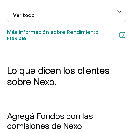
Ver todo
Más información sobre Rendimiento
Flexible
Lo que dicen los clientes
sobre Nexo.
Tarjeta excelente, grandes rendimientos y
soporte excepcional Reseña: Estuve usando
Agregá Fondos con las
Nexo principalmente por la tarjeta de crédito y
la función Earn, y fue impecable. La tarjeta
comisiones de Nexo
funciona muy bien para los gastos diarios y