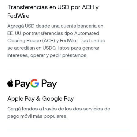
tengo que decir que es una de las mejores
Transferencias en USD por ACH y
plataformas para ganar tasas de interés muy
FedWire
altas en criptos y stablecoins. Tienen buenos
Agregá USD desde una cuenta bancaria en
estándares de seguridad y un excelente
EE. UU. por transferencias tipo Automated
servicio de atención al cliente. Muy, muy
Clearing House (ACH) y FedWire. Tus fondos
conforme con la elección.
se acreditan en USDC, listos para generar
intereses, operar y pedir préstamos.
Apple Pay & Google Pay
Cargá fondos a través de los dos servicios de
pago móvil más populares.