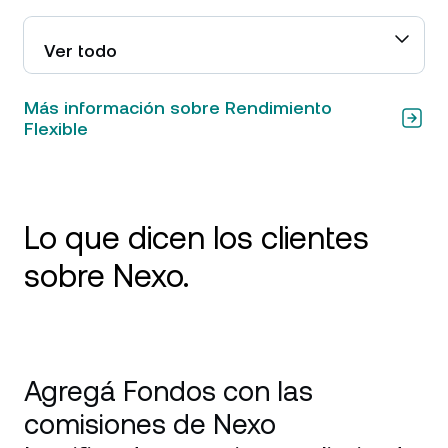
Ver todo
Más información sobre Rendimiento
Flexible
Lo que dicen los clientes
sobre Nexo.
Tarjeta excelente, grandes rendimientos y
soporte excepcional Reseña: Estuve usando
Agregá Fondos con las
Nexo principalmente por la tarjeta de crédito y
la función Earn, y fue impecable. La tarjeta
comisiones de Nexo
funciona muy bien para los gastos diarios y