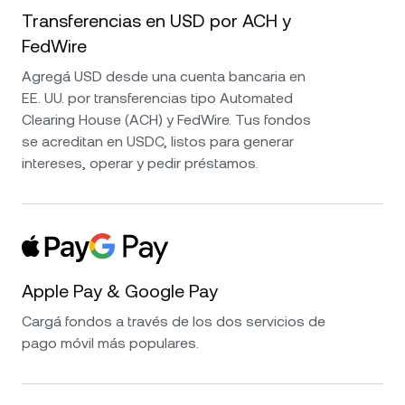
tengo que decir que es una de las mejores
Transferencias en USD por ACH y
plataformas para ganar tasas de interés muy
FedWire
altas en criptos y stablecoins. Tienen buenos
Agregá USD desde una cuenta bancaria en
estándares de seguridad y un excelente
EE. UU. por transferencias tipo Automated
servicio de atención al cliente. Muy, muy
Clearing House (ACH) y FedWire. Tus fondos
conforme con la elección.
se acreditan en USDC, listos para generar
intereses, operar y pedir préstamos.
Apple Pay & Google Pay
Cargá fondos a través de los dos servicios de
pago móvil más populares.