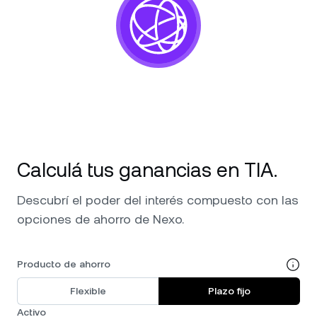
NEXO Token
NEXO
1,01 %
Noticias y análisis
Acciones
Tether
USDT
0,04 %
Centro de ayuda
Futuros
USD Coin
USDC
0,01 %
Wealth Academy
Dual Investment
Polkadot
DOT
0,32 %
Clientes privados
XRP
XRP
0,78 %
Calculá tus ganancias en TIA.
Programa de fidelización
Descubrí el poder del interés compuesto con las
Solana
SOL
2,53 %
opciones de ahorro de Nexo.
EURC
EURC
0,30 %
Producto de ahorro
Explorá todos los activos
Flexible
Plazo fijo
Activo