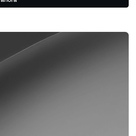
Aprovechá las tendencias al alza
y a la baja con perpetuos.
Dual Investment
Ganá un alto rendimiento
mientras comprás barato y
vendés caro.
rograma de fidelización
sbloqueá tarifas más altas para
s ahorros, tasas de crédito más
jas y mucho más.