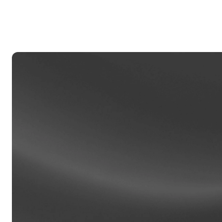
re
Clien
Las cu
100,00
asiste
de rela