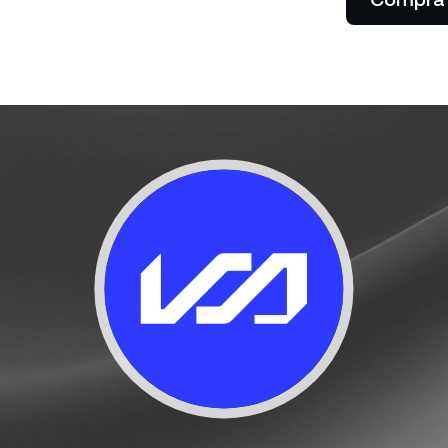
Dejá que tus clientes paguen
cibís cashback.
con cripto.
tes privados
P
entas con más de US$
0 desbloquean el acceso a
De
ncia a medida de un gerente
tu
ciones.
ba