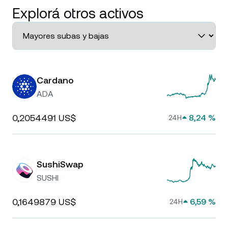
Explorá otros activos
Cardano
ADA
0,2054491 US$
8,24 %
24H
SushiSwap
SUSHI
0,1649879 US$
6,59 %
24H