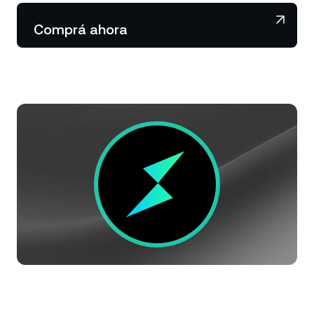
NEXO Token
NEXO
0,40 %
Noticias y análisis
Comprá ahora
Acciones
Tether
USDT
0,01 %
Centro de ayuda
Futuros
USD Coin
USDC
0 %
Wealth Academy
Dual Investment
Polkadot
DOT
3,47 %
Clientes privados
XRP
XRP
2,86 %
Programa de fidelización
Solana
SOL
2,20 %
EURC
EURC
0,29 %
Explorá todos los activos