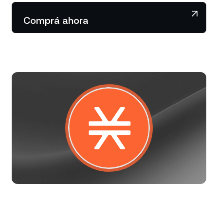
NEXO Token
NEXO
0,66 %
Noticias y análisis
Comprá ahora
Acciones
Tether
USDT
0,02 %
Centro de ayuda
Futuros
USD Coin
USDC
0,01 %
Wealth Academy
Dual Investment
Polkadot
DOT
0,86 %
Clientes privados
XRP
XRP
0,25 %
Programa de fidelización
Solana
SOL
2,43 %
EURC
EURC
0,05 %
Explorá todos los activos