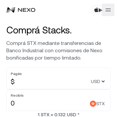
Personal
Comprá Stacks.
Negocios
Comprá activos
Comprá STX mediante transferencias de
Banco Industrial con comisiones de Nexo
Rendimiento Flexible
Mercados
Cuentas corporativas
bonificadas por tiempo limitado.
Fixed-term Savings
Prime Brokerage
Empresa
El mercado subió
0,11 %
en las últimas 24 horas
Pagás
Nexo Card
White Label
$
USD
Localización
Acerca de
Bitcoin
BTC
0,32 %
Línea de Crédito
Nexo Ventures
Recibís
Seguridad
Ethereum
ETH
Zero-interest Credit
0,10 %
STX
Payment Gateway
Asociaciones
1
STX
≈
0.132
USD
*
Exchange