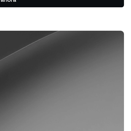
Aprovechá las tendencias al alza
y a la baja con perpetuos.
Dual Investment
Ganá un alto rendimiento
mientras comprás barato y
vendés caro.
rograma de fidelización
sbloqueá tarifas más altas para
s ahorros, tasas de crédito más
jas y mucho más.