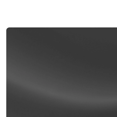
re
Clien
Las cu
100,00
asiste
de rela