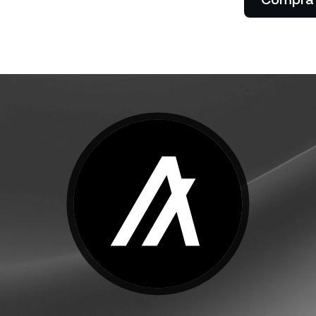
Dejá que tus clientes paguen
cibís cashback.
con cripto.
tes privados
P
entas con más de US$
0 desbloquean el acceso a
De
ncia a medida de un gerente
tu
ciones.
ba