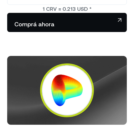
NEXO Token
NEXO
1,41 %
Noticias y análisis
1
CRV
≈
0.213
USD
*
Acciones
Tether
USDT
0,04 %
Centro de ayuda
Comprá ahora
Futuros
USD Coin
USDC
0 %
Wealth Academy
Dual Investment
Polkadot
DOT
0,27 %
Clientes privados
XRP
XRP
0,62 %
Programa de fidelización
Solana
SOL
1,65 %
EURC
EURC
0,30 %
Explorá todos los activos