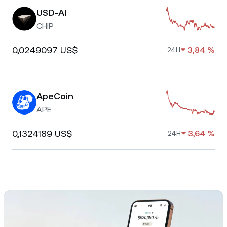
USD-AI
CHIP
0,0249097 US$
3,84 %
24H
ApeCoin
APE
0,1324189 US$
3,64 %
24H