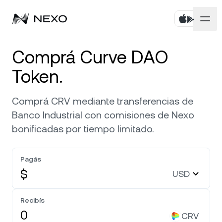
Personal
Comprá Curve DAO
Token.
Negocios
Comprá activos
Comprá CRV mediante transferencias de
Rendimiento Flexible
Mercados
Cuentas corporativas
Banco Industrial con comisiones de Nexo
Fixed-term Savings
bonificadas por tiempo limitado.
Prime Brokerage
Empresa
El mercado subió
0,55 %
en las últimas 24 horas
Nexo Card
White Label
Pagás
Localización
Acerca de
Bitcoin
BTC
0,82 %
Línea de Crédito
$
USD
Nexo Ventures
Seguridad
Ethereum
ETH
Zero-interest Credit
0,66 %
Payment Gateway
Recibís
Asociaciones
CRV
Exchange