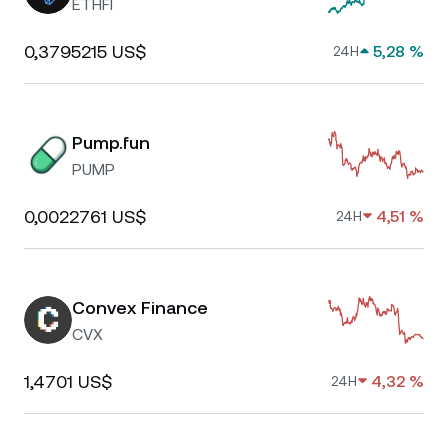
ETHFI
0,3795215 US$
5,28 %
24H
Pump.fun
PUMP
0,0022761 US$
4,51 %
24H
Convex Finance
CVX
1,4701 US$
4,32 %
24H