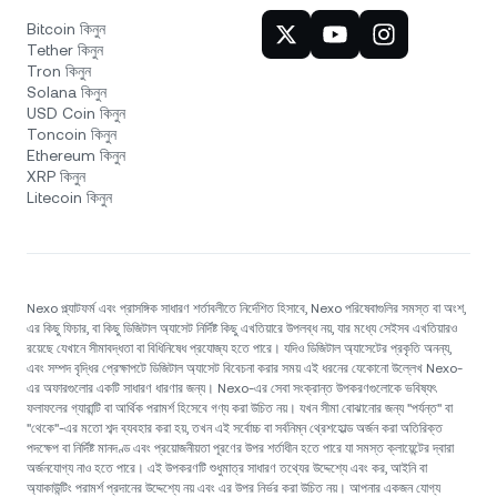
Bitcoin কিনুন
Tether কিনুন
Tron কিনুন
Solana কিনুন
USD Coin কিনুন
Toncoin কিনুন
Ethereum কিনুন
XRP কিনুন
Litecoin কিনুন
Nexo প্ল্যাটফর্ম এবং প্রাসঙ্গিক সাধারণ শর্তাবলীতে নির্দেশিত হিসাবে, Nexo পরিষেবাগুলির সমস্ত বা অংশ,
এর কিছু ফিচার, বা কিছু ডিজিটাল অ্যাসেট নির্দিষ্ট কিছু এখতিয়ারে উপলব্ধ নয়, যার মধ্যে সেইসব এখতিয়ারও
রয়েছে যেখানে সীমাবদ্ধতা বা বিধিনিষেধ প্রযোজ্য হতে পারে। যদিও ডিজিটাল অ্যাসেটের প্রকৃতি অনন্য,
এবং সম্পদ বৃদ্ধির প্রেক্ষাপটে ডিজিটাল অ্যাসেট বিবেচনা করার সময় এই ধরনের যেকোনো উল্লেখ Nexo-
এর অফারগুলোর একটি সাধারণ ধারণার জন্য। Nexo-এর সেবা সংক্রান্ত উপকরণগুলোকে ভবিষ্যৎ
ফলাফলের গ্যারান্টি বা আর্থিক পরামর্শ হিসেবে গণ্য করা উচিত নয়। যখন সীমা বোঝানোর জন্য "পর্যন্ত" বা
"থেকে"-এর মতো শব্দ ব্যবহার করা হয়, তখন এই সর্বোচ্চ বা সর্বনিম্ন থ্রেশহোল্ড অর্জন করা অতিরিক্ত
পদক্ষেপ বা নির্দিষ্ট মানদণ্ড এবং প্রয়োজনীয়তা পূরণের উপর শর্তাধীন হতে পারে যা সমস্ত ক্লায়েন্টের দ্বারা
অর্জনযোগ্য নাও হতে পারে। এই উপকরণটি শুধুমাত্র সাধারণ তথ্যের উদ্দেশ্যে এবং কর, আইনি বা
অ্যাকাউন্টিং পরামর্শ প্রদানের উদ্দেশ্যে নয় এবং এর উপর নির্ভর করা উচিত নয়। আপনার একজন যোগ্য