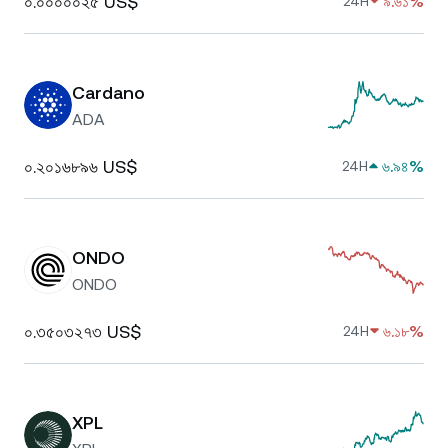
০.০০০০০২৫ US$
৯.৬১%
24H
Cardano
ADA
০.২০১৬৮৯৬ US$
৬.৯৪%
24H
ONDO
ONDO
০.৩৫০৩২৭৩ US$
৬.১৮%
24H
XPL