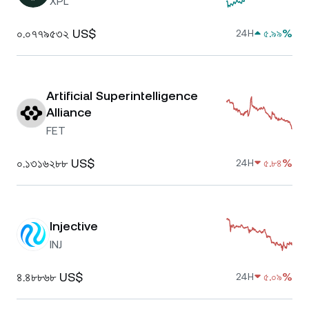
XPL
০.০৭৭৯৫৩২ US$
৫.৯৯%
24H
Artificial Superintelligence
Alliance
FET
০.১৩১৬২৮৮ US$
৫.৮৪%
24H
Injective
INJ
৪.৪৮৮৬৮ US$
৫.০৯%
24H