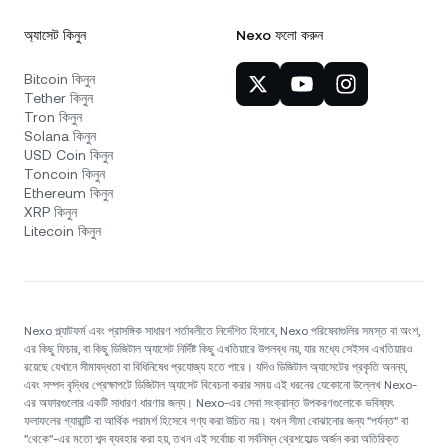
অ্যাসেট কিনুন
Nexo ফলো করুন
Bitcoin কিনুন
Tether কিনুন
Tron কিনুন
Solana কিনুন
USD Coin কিনুন
Toncoin কিনুন
Ethereum কিনুন
XRP কিনুন
Litecoin কিনুন
Nexo প্ল্যাটফর্ম এবং প্রাসঙ্গিক সাধারণ শর্তাবলীতে নির্দেশিত হিসাবে, Nexo পরিষেবাগুলির সমস্ত বা অংশ,
এর কিছু ফিচার, বা কিছু ডিজিটাল অ্যাসেট নির্দিষ্ট কিছু এখতিয়ারে উপলব্ধ নয়, যার মধ্যে সেইসব এখতিয়ারও
রয়েছে যেখানে সীমাবদ্ধতা বা বিধিনিষেধ প্রযোজ্য হতে পারে। যদিও ডিজিটাল অ্যাসেটের প্রকৃতি অনন্য,
এবং সম্পদ বৃদ্ধির প্রেক্ষাপটে ডিজিটাল অ্যাসেট বিবেচনা করার সময় এই ধরনের যেকোনো উল্লেখ Nexo-
এর অফারগুলোর একটি সাধারণ ধারণার জন্য। Nexo-এর সেবা সংক্রান্ত উপকরণগুলোকে ভবিষ্যৎ
ফলাফলের গ্যারান্টি বা আর্থিক পরামর্শ হিসেবে গণ্য করা উচিত নয়। যখন সীমা বোঝানোর জন্য "পর্যন্ত" বা
"থেকে"-এর মতো শব্দ ব্যবহার করা হয়, তখন এই সর্বোচ্চ বা সর্বনিম্ন থ্রেশহোল্ড অর্জন করা অতিরিক্ত