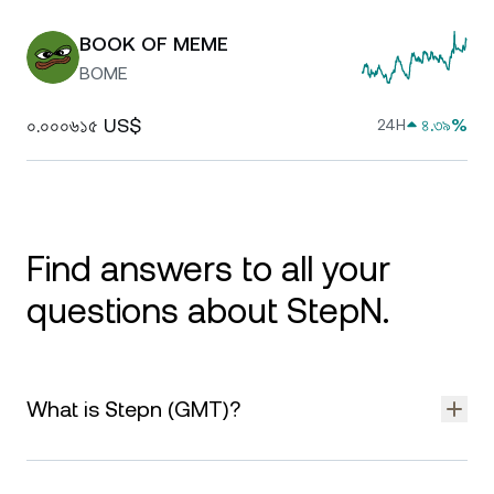
BOOK OF MEME
BOME
০.০০০৬১৫ US$
৪.৩৯%
24H
Find answers to all your
questions about StepN.
What is Stepn (GMT)?
Stepn is a move-to-earn app that rewards users for physical
activity, such as walking, jogging, or running. It combines GPS