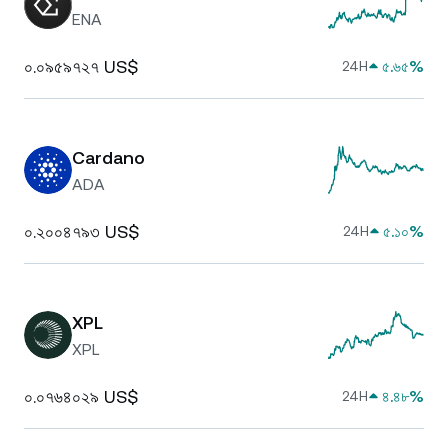
ENA
০.০৯৫৯৭২৭ US$
৫.৬৫%
24H
Cardano
ADA
০.২০০৪৭৯৩ US$
৫.১০%
24H
XPL
XPL
০.০৭৬৪০২৯ US$
৪.৪৮%
24H