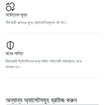
সর্বোত্তম মূল্য
শীর্ষ 10টি এক্সচেঞ্জ জুড়ে প্রতিযোগিতামূলক রেট পান।
মনের শান্তি
দীর্ঘমেয়াদী স্থিতিশীলতার জন্য নির্মিত শক্তিশালী পরিকাঠামো থেকে
লাভবান হন।
অন্যান্য অ্যাসেটসমূহ ব্রাউজ করুন