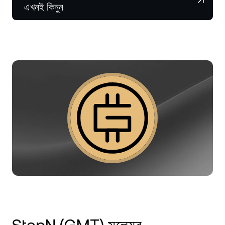
NEXO Token
NEXO
২%
এখনই কিনুন
নিউজ ও ইনসাইটস
ফিউচার্স
Tether
USDT
০.০৪%
হেল্প সেন্টার
Nexo Card
USD Coin
USDC
০%
Wealth Academy
প্রাইভেট ক্লায়েন্ট
Polkadot
DOT
০.০৮%
লয়্যালটি প্রোগ্রাম
XRP
XRP
০.৮৫%
Solana
SOL
১.০৯%
EURC
EURC
০.২৫%
সব অ্যাসেট ব্রাউজ করুন