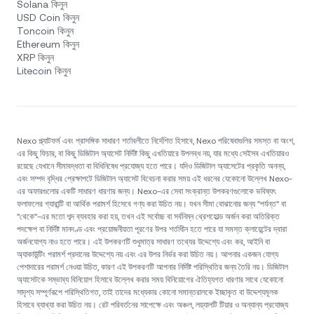
Solana কিনুন
USD Coin কিনুন
Toncoin কিনুন
Ethereum কিনুন
XRP কিনুন
Litecoin কিনুন
Nexo প্ল্যাটফর্ম এবং প্রাসঙ্গিক সাধারণ শর্তাবলীতে নির্দেশিত হিসাবে, Nexo পরিষেবাগুলির সমস্ত বা অংশ,
এর কিছু ফিচার, বা কিছু ডিজিটাল অ্যাসেট নির্দিষ্ট কিছু এখতিয়ারে উপলব্ধ নয়, যার মধ্যে সেইসব এখতিয়ারও
রয়েছে যেখানে সীমাবদ্ধতা বা বিধিনিষেধ প্রযোজ্য হতে পারে। যদিও ডিজিটাল অ্যাসেটের প্রকৃতি অনন্য,
এবং সম্পদ বৃদ্ধির প্রেক্ষাপটে ডিজিটাল অ্যাসেট বিবেচনা করার সময় এই ধরনের যেকোনো উল্লেখ Nexo-
এর অফারগুলোর একটি সাধারণ ধারণার জন্য। Nexo-এর সেবা সংক্রান্ত উপকরণগুলোকে ভবিষ্যৎ
ফলাফলের গ্যারান্টি বা আর্থিক পরামর্শ হিসেবে গণ্য করা উচিত নয়। যখন সীমা বোঝানোর জন্য "পর্যন্ত" বা
"থেকে"-এর মতো শব্দ ব্যবহার করা হয়, তখন এই সর্বোচ্চ বা সর্বনিম্ন থ্রেশহোল্ড অর্জন করা অতিরিক্ত
পদক্ষেপ বা নির্দিষ্ট মানদণ্ড এবং প্রয়োজনীয়তা পূরণের উপর শর্তাধীন হতে পারে যা সমস্ত ক্লায়েন্টের দ্বারা
অর্জনযোগ্য নাও হতে পারে। এই উপকরণটি শুধুমাত্র সাধারণ তথ্যের উদ্দেশ্যে এবং কর, আইনি বা
অ্যাকাউন্টিং পরামর্শ প্রদানের উদ্দেশ্যে নয় এবং এর উপর নির্ভর করা উচিত নয়। আপনার একজন যোগ্য
পেশাদারের পরামর্শ নেওয়া উচিত, কারণ এই উপকরণটি আপনার নির্দিষ্ট পরিস্থিতির জন্য তৈরি নয়। ডিজিটাল
অ্যাসেটকে সম্ভাব্য বিনিয়োগ হিসাবে উল্লেখ করার সময় বিনিয়োগের ঐতিহ্যগত ধারণার সাথে যেকোনো
সাদৃশ্য সম্পূর্ণরূপে পরিস্থিতিগত, তাই তাদের মধ্যেকার কোনো সমান্তরালকে ইচ্ছাকৃত বা উদ্দেশ্যমূলক
হিসাবে ব্যাখ্যা করা উচিত নয়। রেট পরিবর্তনের সাপেক্ষে এবং অঞ্চল, লয়্যালটি টিয়ার ও অন্যান্য প্রযোজ্য