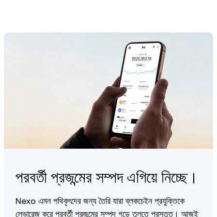
features using upgraded NFT sneakers and meeting specific
in-app conditions. GMT earnings are typically unlocked after
reaching a certain sneaker level or completing designated
milestones.
পরবর্তী প্রজন্মের সম্পদ এগিয়ে নিচ্ছে।
Nexo এমন পথিকৃৎদের জন্য তৈরি যারা ব্লকচেইন প্রযুক্তিকে
লেভারেজ করে পরবর্তী প্রজন্মের সম্পদ গড়ে তুলতে প্রস্তুত। আজই