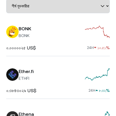
BONK
BONK
০.০০০০০২৫ US$
১০.৫১%
24H
Ether.fi
ETHFI
০.৩৮৪৩০২৯ US$
৮.৩২%
24H
Ethena