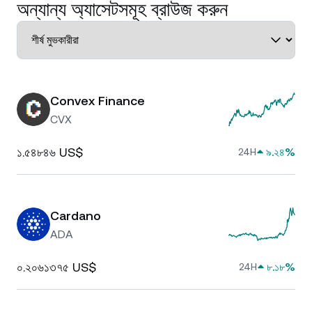
অন্যান্য অ্যাসেটসমূহ ব্রাউজ করুন
Convex Finance
CVX
১.৫৪৮৪৬ US$
৯.২৪%
24H
Cardano
ADA
০.২০৬১৩৭৫ US$
৮.১৮%
24H