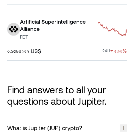
Artificial Superintelligence
Alliance
FET
০.১৩৮৫১২২ US$
৫.৬৫%
24H
Find answers to all your
questions about Jupiter.
What is Jupiter (JUP) crypto?