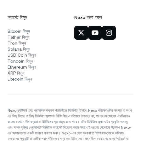
অ্যাসেট কিনুন
Nexo ফলো করুন
Bitcoin কিনুন
Tether কিনুন
Tron কিনুন
Solana কিনুন
USD Coin কিনুন
Toncoin কিনুন
Ethereum কিনুন
XRP কিনুন
Litecoin কিনুন
Nexo প্ল্যাটফর্ম এবং প্রাসঙ্গিক সাধারণ শর্তাবলীতে নির্দেশিত হিসাবে, Nexo পরিষেবাগুলির সমস্ত বা অংশ,
এর কিছু ফিচার, বা কিছু ডিজিটাল অ্যাসেট নির্দিষ্ট কিছু এখতিয়ারে উপলব্ধ নয়, যার মধ্যে সেইসব এখতিয়ারও
রয়েছে যেখানে সীমাবদ্ধতা বা বিধিনিষেধ প্রযোজ্য হতে পারে। যদিও ডিজিটাল অ্যাসেটের প্রকৃতি অনন্য,
এবং সম্পদ বৃদ্ধির প্রেক্ষাপটে ডিজিটাল অ্যাসেট বিবেচনা করার সময় এই ধরনের যেকোনো উল্লেখ Nexo-
এর অফারগুলোর একটি সাধারণ ধারণার জন্য। Nexo-এর সেবা সংক্রান্ত উপকরণগুলোকে ভবিষ্যৎ
ফলাফলের গ্যারান্টি বা আর্থিক পরামর্শ হিসেবে গণ্য করা উচিত নয়। যখন সীমা বোঝানোর জন্য "পর্যন্ত" বা