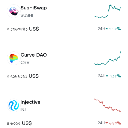
SushiSwap
SUSHI
০.১৬৬৭৮৪১ US$
৭.৭৫%
24H
Curve DAO
CRV
০.২১৮৯১৬১ US$
৭.১৫%
24H
Injective
INJ
৪.৬৩১২ US$
৬.৪৩%
24H