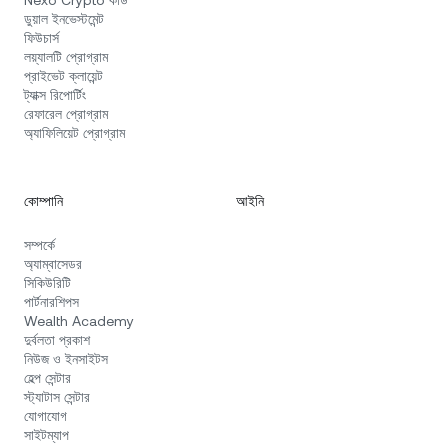
Nexo Crypto কার্ড
ডুয়াল ইনভেস্টমেন্ট
ফিউচার্স
লয়্যালটি প্রোগ্রাম
প্রাইভেট ক্লায়েন্ট
ট্যাক্স রিপোর্টিং
রেফারেল প্রোগ্রাম
অ্যাফিলিয়েট প্রোগ্রাম
কোম্পানি
আইনি
সম্পর্কে
অ্যাম্বাসেডর
সিকিউরিটি
পার্টনারশিপস
Wealth Academy
দুর্বলতা প্রকাশ
নিউজ ও ইনসাইটস
হেল্প সেন্টার
স্ট্যাটাস সেন্টার
যোগাযোগ
সাইটম্যাপ