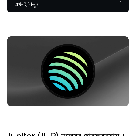
NEXO Token
NEXO
০.৯৮%
এখনই কিনুন
নিউজ ও ইনসাইটস
ফিউচার্স
Tether
USDT
০.০১%
হেল্প সেন্টার
Nexo Card
USD Coin
USDC
০%
Wealth Academy
প্রাইভেট ক্লায়েন্ট
Polkadot
DOT
৩.৫১%
লয়্যালটি প্রোগ্রাম
XRP
XRP
২.১৫%
Solana
SOL
১.১১%
EURC
EURC
০.২১%
সব অ্যাসেট ব্রাউজ করুন