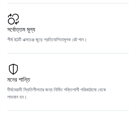
সর্বোত্তম মূল্য
শীর্ষ 10টি এক্সচেঞ্জ জুড়ে প্রতিযোগিতামূলক রেট পান।
মনের শান্তি
দীর্ঘমেয়াদী স্থিতিশীলতার জন্য নির্মিত শক্তিশালী পরিকাঠামো থেকে
লাভবান হন।