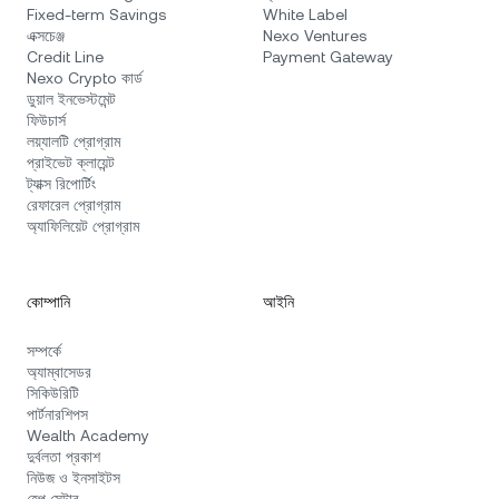
Fixed-term Savings
White Label
এক্সচেঞ্জ
Nexo Ventures
Credit Line
Payment Gateway
Nexo Crypto কার্ড
ডুয়াল ইনভেস্টমেন্ট
ফিউচার্স
লয়্যালটি প্রোগ্রাম
প্রাইভেট ক্লায়েন্ট
ট্যাক্স রিপোর্টিং
রেফারেল প্রোগ্রাম
অ্যাফিলিয়েট প্রোগ্রাম
কোম্পানি
আইনি
সম্পর্কে
অ্যাম্বাসেডর
সিকিউরিটি
পার্টনারশিপস
Wealth Academy
দুর্বলতা প্রকাশ
নিউজ ও ইনসাইটস