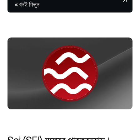
NEXO Token
NEXO
০.৯২%
এখনই কিনুন
নিউজ ও ইনসাইটস
ফিউচার্স
Tether
USDT
০.০২%
হেল্প সেন্টার
Nexo Card
USD Coin
USDC
০.০১%
Wealth Academy
প্রাইভেট ক্লায়েন্ট
Polkadot
DOT
১.০৫%
লয়্যালটি প্রোগ্রাম
XRP
XRP
০.৪১%
Solana
SOL
২.০৪%
EURC
EURC
০.২৩%
সব অ্যাসেট ব্রাউজ করুন