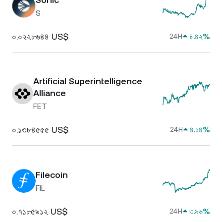
S
০.০২২৮৬৪৪ US$
৪.৪২%
24H
Artificial Superintelligence
Alliance
FET
০.১৩৮৪৫৫৫ US$
৪.১৪%
24H
Filecoin
FIL
০.৭১৮৫৯১২ US$
৩.৯৬%
24H