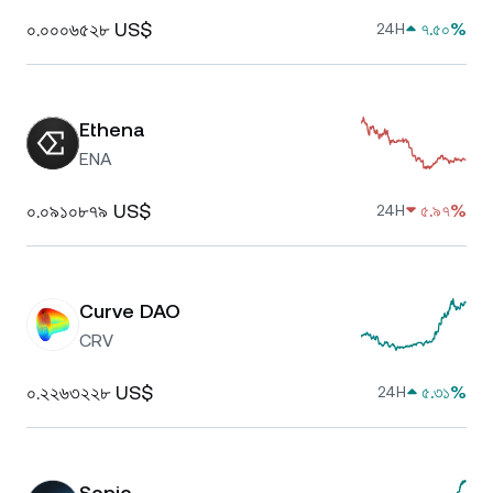
০.০০০৬৫২৮ US$
৭.৫০%
24H
Ethena
ENA
০.০৯১০৮৭৯ US$
৫.৯৭%
24H
Curve DAO
CRV
০.২২৬৩২২৮ US$
৫.৩১%
24H
Sonic