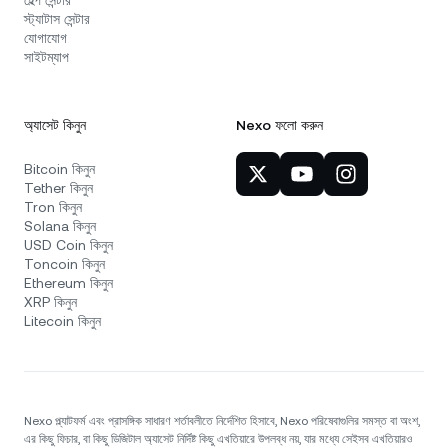
হেল্প সেন্টার
স্ট্যাটাস সেন্টার
যোগাযোগ
সাইটম্যাপ
অ্যাসেট কিনুন
Nexo ফলো করুন
Bitcoin কিনুন
Tether কিনুন
Tron কিনুন
Solana কিনুন
USD Coin কিনুন
Toncoin কিনুন
Ethereum কিনুন
XRP কিনুন
Litecoin কিনুন
Nexo প্ল্যাটফর্ম এবং প্রাসঙ্গিক সাধারণ শর্তাবলীতে নির্দেশিত হিসাবে, Nexo পরিষেবাগুলির সমস্ত বা অংশ,
এর কিছু ফিচার, বা কিছু ডিজিটাল অ্যাসেট নির্দিষ্ট কিছু এখতিয়ারে উপলব্ধ নয়, যার মধ্যে সেইসব এখতিয়ারও