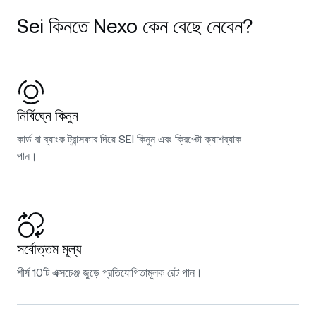
Sei কিনতে Nexo কেন বেছে নেবেন?
নির্বিঘ্নে কিনুন
কার্ড বা ব্যাংক ট্রান্সফার দিয়ে SEI কিনুন এবং ক্রিপ্টো ক্যাশব্যাক
পান।
সর্বোত্তম মূল্য
শীর্ষ 10টি এক্সচেঞ্জ জুড়ে প্রতিযোগিতামূলক রেট পান।