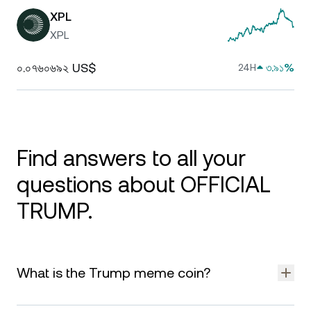
XPL
XPL
০.০৭৬০৬৯২ US$
৩.৯১%
24H
Find answers to all your
questions about OFFICIAL
TRUMP.
What is the Trump meme coin?
Official Trump (TRUMP) is a meme coin on the Ethereum