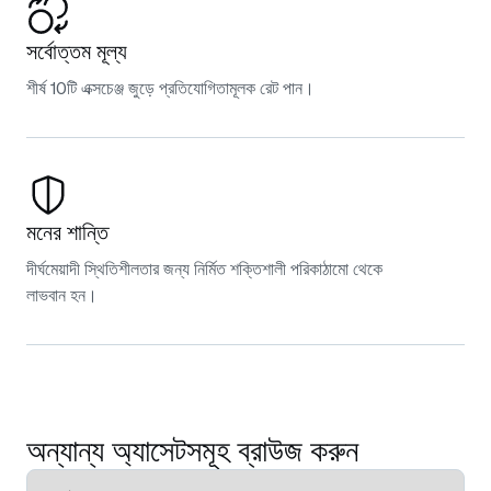
সর্বোত্তম মূল্য
শীর্ষ 10টি এক্সচেঞ্জ জুড়ে প্রতিযোগিতামূলক রেট পান।
মনের শান্তি
দীর্ঘমেয়াদী স্থিতিশীলতার জন্য নির্মিত শক্তিশালী পরিকাঠামো থেকে
লাভবান হন।
অন্যান্য অ্যাসেটসমূহ ব্রাউজ করুন