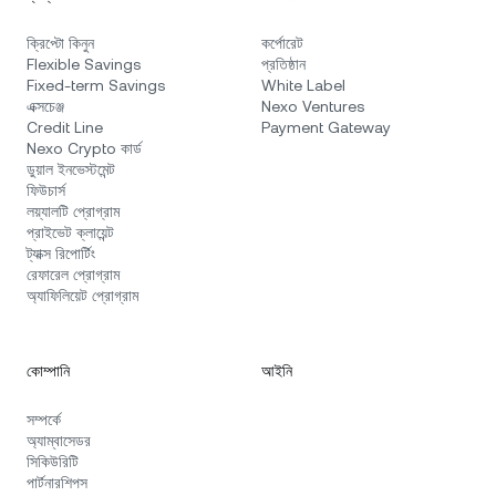
ক্রিপ্টো কিনুন
কর্পোরেট
Flexible Savings
প্রতিষ্ঠান
Fixed-term Savings
White Label
এক্সচেঞ্জ
Nexo Ventures
Credit Line
Payment Gateway
Nexo Crypto কার্ড
ডুয়াল ইনভেস্টমেন্ট
ফিউচার্স
লয়্যালটি প্রোগ্রাম
প্রাইভেট ক্লায়েন্ট
ট্যাক্স রিপোর্টিং
রেফারেল প্রোগ্রাম
অ্যাফিলিয়েট প্রোগ্রাম
কোম্পানি
আইনি
সম্পর্কে
অ্যাম্বাসেডর
সিকিউরিটি
পার্টনারশিপস