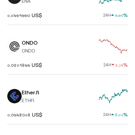
ENA
০.০৯৬৭৬৬৩ US$
৬.৬৩%
24H
ONDO
ONDO
০.৩৫০৭৪৬৬ US$
৫.১৯%
24H
Ether.fi
ETHFI
০.৩৬৯৪৩০৪ US$
৪.০২%
24H