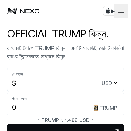
ব্যক্তিগত
OFFICIAL TRUMP কিনুন.
বিজনেস
অ্যাসেট কিনুন
কয়েকটি ট্যাপে TRUMP কিনুন। একটি ক্রেডিট, ডেবিট কার্ড বা
ব্যাংক ট্রান্সফারের মাধ্যমে কিনুন।
Flexible Savings
মার্কেটসমূহ
কর্পোরেট অ্যাকাউন্টসমূহ
Fixed-term Savings
পে করুন
প্রাইম ব্রোকারেজ
কোম্পানি
গত 24 ঘণ্টায় মার্কেট
০.৩২%
বেড়েছে
$
USD
ডুয়াল ইনভেস্টমেন্ট
White Label
লোকালাইজেশন
সম্পর্কে
Bitcoin
BTC
গ্রহণ করুন
০.৪৬%
এক্সচেঞ্জ
Nexo Ventures
TRUMP
সিকিউরিটি
Ethereum
ETH
Credit Line
০.৬২%
Payment Gateway
1
TRUMP
≈
1.468
USD
*
পার্টনারশিপস
Zero-interest Credit