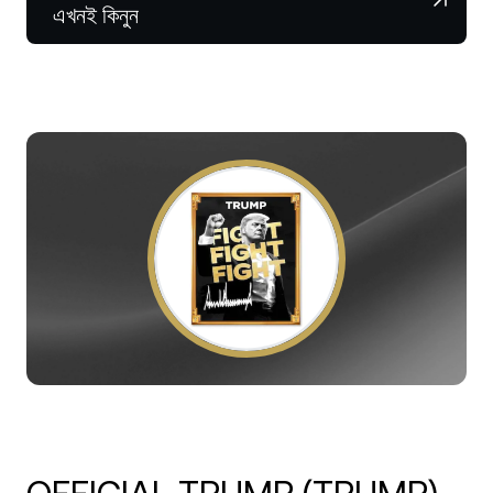
NEXO Token
NEXO
০.৫৮%
এখনই কিনুন
নিউজ ও ইনসাইটস
ফিউচার্স
Tether
USDT
০.০২%
হেল্প সেন্টার
Nexo Card
USD Coin
USDC
০.০১%
Wealth Academy
প্রাইভেট ক্লায়েন্ট
Polkadot
DOT
১.৩৫%
লয়্যালটি প্রোগ্রাম
XRP
XRP
১.১৯%
Solana
SOL
০.৩৫%
EURC
EURC
০.১১%
সব অ্যাসেট ব্রাউজ করুন