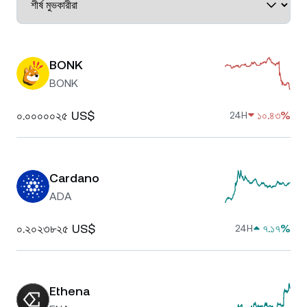
BONK
BONK
০.০০০০০২৫ US$
১০.৪৩%
24H
Cardano
ADA
০.২০২৩৮২৫ US$
৭.১৭%
24H
Ethena