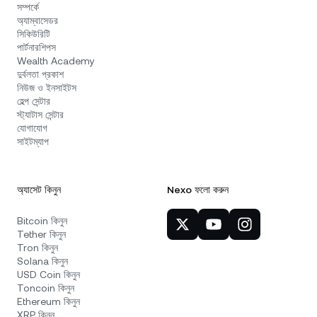
সম্পর্কে
অ্যাম্বাসেডর
সিকিউরিটি
পার্টনারশিপস
Wealth Academy
দুর্বলতা প্রকাশ
নিউজ ও ইনসাইটস
হেল্প সেন্টার
স্ট্যাটাস সেন্টার
যোগাযোগ
সাইটম্যাপ
অ্যাসেট কিনুন
Nexo ফলো করুন
Bitcoin কিনুন
Tether কিনুন
Tron কিনুন
Solana কিনুন
USD Coin কিনুন
Toncoin কিনুন
Ethereum কিনুন
XRP কিনুন