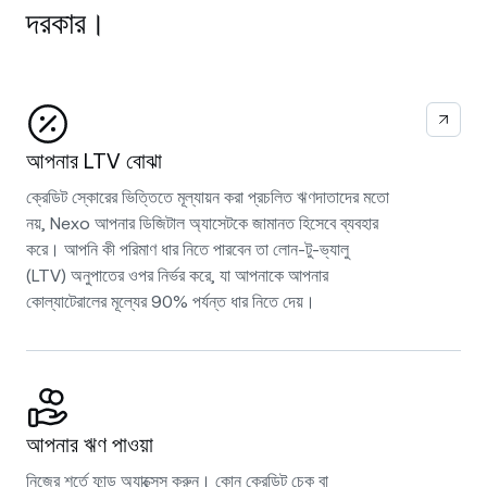
দরকার।
আপনার LTV বোঝা
ক্রেডিট স্কোরের ভিত্তিতে মূল্যায়ন করা প্রচলিত ঋণদাতাদের মতো
নয়, Nexo আপনার ডিজিটাল অ্যাসেটকে জামানত হিসেবে ব্যবহার
করে। আপনি কী পরিমাণ ধার নিতে পারবেন তা লোন-টু-ভ্যালু
(LTV) অনুপাতের ওপর নির্ভর করে, যা আপনাকে আপনার
কোল্যাটেরালের মূল্যের 90% পর্যন্ত ধার নিতে দেয়।
আপনার ঋণ পাওয়া
নিজের শর্তে ফান্ড অ্যাক্সেস করুন। কোন ক্রেডিট চেক বা