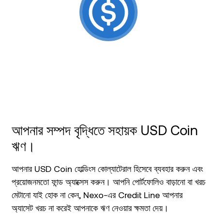
NEXO Token
NEXO
নিউজ ও ইনসাইটস
ফিউচার্স
Tether
USDT
হেল্প সেন্টার
Nexo Card
USD Coin
USDC
Wealth Academy
প্রাইভেট ক্লায়েন্ট
Polkadot
DOT
লয়্যালটি প্রোগ্রাম
XRP
XRP
আপনার সম্পদ বৃদ্ধিতে সহায়ক USD Coin
Solana
SOL
ঋণ।
EURC
EURC
আপনার USD Coin হোল্ডিংস কোল্যাটেরাল হিসেবে ব্যবহার করুন এবং
প্রয়োজনমতো ফান্ড অ্যাক্সেস করুন। আপনি পোর্টফোলিও বাড়ানো বা খরচ
সব অ্যাসেট ব্রাউজ করুন
মেটানো যাই হোক না কেন, Nexo-এর Credit Line আপনার
অ্যাসেট খরচ না করেই আপনাকে ঋণ নেওয়ার ক্ষমতা দেয়।