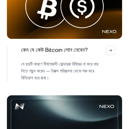
কেন যে কেউ Bitcoin লোন নেবেন?
যে ছয়টি কারণে দীর্ঘমেয়াদী হোল্ডাররা বিক্রির না করে ধার
নিতে পছন্দ করেন — ট্যাক্স পরিকল্পনা থেকে শুরু করে
বিনিয়োগ ধরে রাখা।