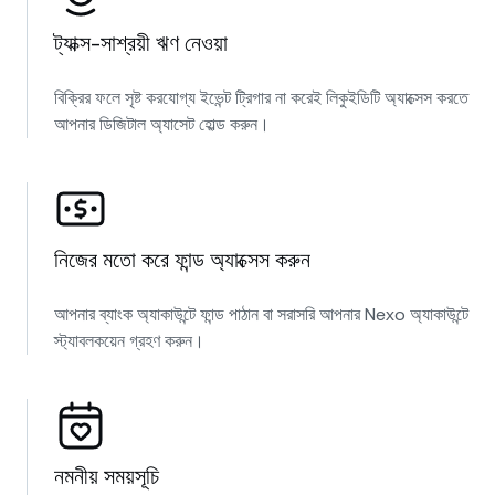
ট্যাক্স-সাশ্রয়ী ঋণ নেওয়া
বিক্রির ফলে সৃষ্ট করযোগ্য ইভেন্ট ট্রিগার না করেই লিকুইডিটি অ্যাক্সেস করতে
আপনার ডিজিটাল অ্যাসেট হোল্ড করুন।
নিজের মতো করে ফান্ড অ্যাক্সেস করুন
আপনার ব্যাংক অ্যাকাউন্টে ফান্ড পাঠান বা সরাসরি আপনার Nexo অ্যাকাউন্টে
স্ট্যাবলকয়েন গ্রহণ করুন।
নমনীয় সময়সূচি