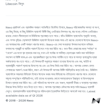
Litecoin কিনুন
Nexo প্ল্যাটফর্ম এবং প্রাসঙ্গিক সাধারণ শর্তাবলীতে নির্দেশিত হিসাবে, Nexo পরিষেবাগুলির সমস্ত বা অংশ,
এর কিছু ফিচার, বা কিছু ডিজিটাল অ্যাসেট নির্দিষ্ট কিছু এখতিয়ারে উপলব্ধ নয়, যার মধ্যে সেইসব এখতিয়ারও
রয়েছে যেখানে সীমাবদ্ধতা বা বিধিনিষেধ প্রযোজ্য হতে পারে। যদিও ডিজিটাল অ্যাসেটের প্রকৃতি অনন্য,
এবং সম্পদ বৃদ্ধির প্রেক্ষাপটে ডিজিটাল অ্যাসেট বিবেচনা করার সময় এই ধরনের যেকোনো উল্লেখ Nexo-
এর অফারগুলোর একটি সাধারণ ধারণার জন্য। Nexo-এর সেবা সংক্রান্ত উপকরণগুলোকে ভবিষ্যৎ
ফলাফলের গ্যারান্টি বা আর্থিক পরামর্শ হিসেবে গণ্য করা উচিত নয়। যখন সীমা বোঝানোর জন্য "পর্যন্ত" বা
"থেকে"-এর মতো শব্দ ব্যবহার করা হয়, তখন এই সর্বোচ্চ বা সর্বনিম্ন থ্রেশহোল্ড অর্জন করা অতিরিক্ত
পদক্ষেপ বা নির্দিষ্ট মানদণ্ড এবং প্রয়োজনীয়তা পূরণের উপর শর্তাধীন হতে পারে যা সমস্ত ক্লায়েন্টের দ্বারা
অর্জনযোগ্য নাও হতে পারে। এই উপকরণটি শুধুমাত্র সাধারণ তথ্যের উদ্দেশ্যে এবং কর, আইনি বা
অ্যাকাউন্টিং পরামর্শ প্রদানের উদ্দেশ্যে নয় এবং এর উপর নির্ভর করা উচিত নয়। আপনার একজন যোগ্য
পেশাদারের পরামর্শ নেওয়া উচিত, কারণ এই উপকরণটি আপনার নির্দিষ্ট পরিস্থিতির জন্য তৈরি নয়। ডিজিটাল
অ্যাসেটকে সম্ভাব্য বিনিয়োগ হিসাবে উল্লেখ করার সময় বিনিয়োগের ঐতিহ্যগত ধারণার সাথে যেকোনো
সাদৃশ্য সম্পূর্ণরূপে পরিস্থিতিগত, তাই তাদের মধ্যেকার কোনো সমান্তরালকে ইচ্ছাকৃত বা উদ্দেশ্যমূলক
হিসাবে ব্যাখ্যা করা উচিত নয়। রেট পরিবর্তনের সাপেক্ষে এবং অঞ্চল, লয়্যালটি টিয়ার ও অন্যান্য প্রযোজ্য
বিষয়ের উপর ভিত্তি করে ভিন্ন হতে পারে। আপনার প্রযোজ্য রেটগুলোর জন্য সর্বদা Nexo অ্যাপটি
দেখুন। ব্যবস্থাপনাধীন অ্যাসেটসমূহের পরিসংখ্যান ত্রৈমাসিক ভিত্তিতে আপডেট করা হয়। Latest
available data as of Q1 2026
© 2018 - 2026 Nexo