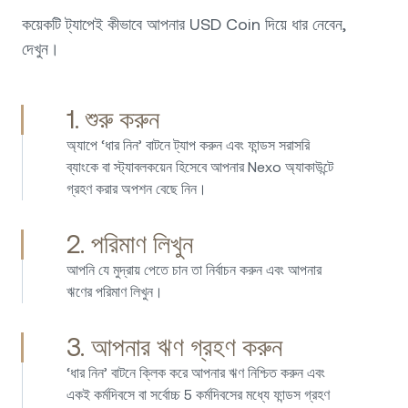
বিনিয়োগ রাখতে আমাকে আরও নিরাপদ বোধ করায়। এই দারুণ কাজ
কয়েকটি ট্যাপেই কীভাবে আপনার USD Coin দিয়ে ধার নেবেন,
চালিয়ে যান!
দেখুন।
1. শুরু করুন
অ্যাপে ‘ধার নিন’ বাটনে ট্যাপ করুন এবং ফান্ডস সরাসরি
আমি 2017 সাল থেকে Nexo-তে বিনিয়োগ করছি এবং তখন থেকে
ব্যাংকে বা স্ট্যাবলকয়েন হিসেবে আপনার Nexo অ্যাকাউন্টে
কোনো সমস্যা ছাড়াই প্ল্যাটফর্মটি ব্যবহার করছি। এখানে ধার নেওয়া
গ্রহণ করার অপশন বেছে নিন।
সোজা, দ্রুত এবং সহজ; আর সেভিংসে সুদের হার সবসময়ই
আকর্ষণীয়। Nexo ক্রিপ্টো অ্যাসেট ম্যানেজ ও প্যাসিভ আয় করার
2. পরিমাণ লিখুন
সহজ ও নিরাপদ উপায় প্রদান করে। আমি Nexo-কে জোরালোভাবে
সুপারিশ করি – প্ল্যাটফর্মটি ব্যবহারকারী-বান্ধব, নির্ভরযোগ্য এবং
আপনি যে মুদ্রায় পেতে চান তা নির্বাচন করুন এবং আপনার
স্বচ্ছ ও উদ্ভাবনী বিজনেস মডেল দিয়ে আলাদা হয়ে ওঠে। একটি
ঋণের পরিমাণ লিখুন।
দুর্দান্ত কোম্পানি, যা প্রতিযোগীদের থেকে নিজেকে স্পষ্টভাবে আলাদা
করে।
3. আপনার ঋণ গ্রহণ করুন
‘ধার নিন’ বাটনে ক্লিক করে আপনার ঋণ নিশ্চিত করুন এবং
একই কর্মদিবসে বা সর্বোচ্চ 5 কর্মদিবসের মধ্যে ফান্ডস গ্রহণ