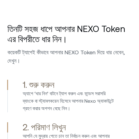
আমি 2020 সাল থেকে Nexo ব্যবহার করছি এবং এটি আমার জন্য
ক্রিপ্টোর নাম্বার 1 প্ল্যাটফর্ম। চমৎকার পরিষেবা, এবং আমার প্রতিটি
তিনটি সহজ ধাপে আপনার NEXO Token
সমস্যা ও অনুরোধে সবসময় দুর্দান্ত সাপোর্ট পেয়েছি। আমি আরও
সুপারিশই করতে পারি, বিশেষ করে এর শীর্ষ পর্যায়ের সামরিক মানের
এর বিপরীতে ধার নিন।
সিকিউরিটি এবং Nexo-র কাস্টডিয়ানরা, যারা তাদের কাছে আমার
বিনিয়োগ রাখতে আমাকে আরও নিরাপদ বোধ করায়। এই দারুণ কাজ
কয়েকটি ট্যাপেই কীভাবে আপনার NEXO Token দিয়ে ধার নেবেন,
চালিয়ে যান!
দেখুন।
1. শুরু করুন
অ্যাপে ‘ধার নিন’ বাটনে ট্যাপ করুন এবং ফান্ডস সরাসরি
আমি 2017 সাল থেকে Nexo-তে বিনিয়োগ করছি এবং তখন থেকে
ব্যাংকে বা স্ট্যাবলকয়েন হিসেবে আপনার Nexo অ্যাকাউন্টে
কোনো সমস্যা ছাড়াই প্ল্যাটফর্মটি ব্যবহার করছি। এখানে ধার নেওয়া
গ্রহণ করার অপশন বেছে নিন।
সোজা, দ্রুত এবং সহজ; আর সেভিংসে সুদের হার সবসময়ই
আকর্ষণীয়। Nexo ক্রিপ্টো অ্যাসেট ম্যানেজ ও প্যাসিভ আয় করার
2. পরিমাণ লিখুন
সহজ ও নিরাপদ উপায় প্রদান করে। আমি Nexo-কে জোরালোভাবে
সুপারিশ করি – প্ল্যাটফর্মটি ব্যবহারকারী-বান্ধব, নির্ভরযোগ্য এবং
আপনি যে মুদ্রায় পেতে চান তা নির্বাচন করুন এবং আপনার