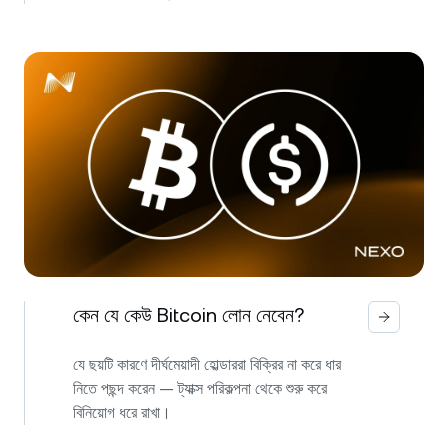
কেন যে কেউ Bitcoin লোন নেবেন?
যে ছয়টি কারণে দীর্ঘমেয়াদী হোল্ডাররা বিক্রির না করে ধার
নিতে পছন্দ করেন — ট্যাক্স পরিকল্পনা থেকে শুরু করে
বিনিয়োগ ধরে রাখা।