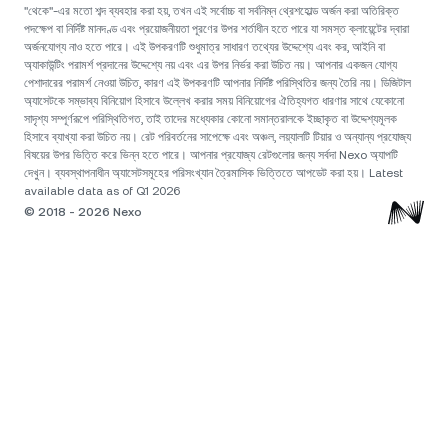
"থেকে"-এর মতো শব্দ ব্যবহার করা হয়, তখন এই সর্বোচ্চ বা সর্বনিম্ন থ্রেশহোল্ড অর্জন করা অতিরিক্ত
পদক্ষেপ বা নির্দিষ্ট মানদণ্ড এবং প্রয়োজনীয়তা পূরণের উপর শর্তাধীন হতে পারে যা সমস্ত ক্লায়েন্টের দ্বারা
অর্জনযোগ্য নাও হতে পারে। এই উপকরণটি শুধুমাত্র সাধারণ তথ্যের উদ্দেশ্যে এবং কর, আইনি বা
অ্যাকাউন্টিং পরামর্শ প্রদানের উদ্দেশ্যে নয় এবং এর উপর নির্ভর করা উচিত নয়। আপনার একজন যোগ্য
পেশাদারের পরামর্শ নেওয়া উচিত, কারণ এই উপকরণটি আপনার নির্দিষ্ট পরিস্থিতির জন্য তৈরি নয়। ডিজিটাল
অ্যাসেটকে সম্ভাব্য বিনিয়োগ হিসাবে উল্লেখ করার সময় বিনিয়োগের ঐতিহ্যগত ধারণার সাথে যেকোনো
সাদৃশ্য সম্পূর্ণরূপে পরিস্থিতিগত, তাই তাদের মধ্যেকার কোনো সমান্তরালকে ইচ্ছাকৃত বা উদ্দেশ্যমূলক
হিসাবে ব্যাখ্যা করা উচিত নয়। রেট পরিবর্তনের সাপেক্ষে এবং অঞ্চল, লয়্যালটি টিয়ার ও অন্যান্য প্রযোজ্য
বিষয়ের উপর ভিত্তি করে ভিন্ন হতে পারে। আপনার প্রযোজ্য রেটগুলোর জন্য সর্বদা Nexo অ্যাপটি
দেখুন। ব্যবস্থাপনাধীন অ্যাসেটসমূহের পরিসংখ্যান ত্রৈমাসিক ভিত্তিতে আপডেট করা হয়। Latest
available data as of Q1 2026
© 2018 - 2026 Nexo