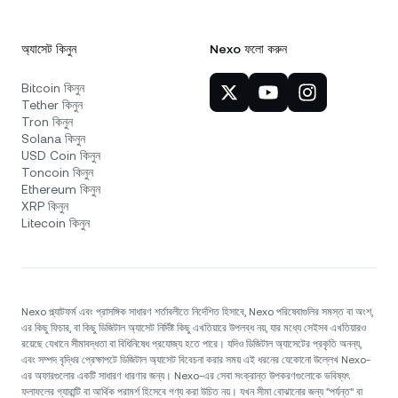
অ্যাসেট কিনুন
Nexo ফলো করুন
Bitcoin কিনুন
Tether কিনুন
Tron কিনুন
Solana কিনুন
USD Coin কিনুন
Toncoin কিনুন
Ethereum কিনুন
XRP কিনুন
Litecoin কিনুন
Nexo প্ল্যাটফর্ম এবং প্রাসঙ্গিক সাধারণ শর্তাবলীতে নির্দেশিত হিসাবে, Nexo পরিষেবাগুলির সমস্ত বা অংশ,
এর কিছু ফিচার, বা কিছু ডিজিটাল অ্যাসেট নির্দিষ্ট কিছু এখতিয়ারে উপলব্ধ নয়, যার মধ্যে সেইসব এখতিয়ারও
রয়েছে যেখানে সীমাবদ্ধতা বা বিধিনিষেধ প্রযোজ্য হতে পারে। যদিও ডিজিটাল অ্যাসেটের প্রকৃতি অনন্য,
এবং সম্পদ বৃদ্ধির প্রেক্ষাপটে ডিজিটাল অ্যাসেট বিবেচনা করার সময় এই ধরনের যেকোনো উল্লেখ Nexo-
এর অফারগুলোর একটি সাধারণ ধারণার জন্য। Nexo-এর সেবা সংক্রান্ত উপকরণগুলোকে ভবিষ্যৎ
ফলাফলের গ্যারান্টি বা আর্থিক পরামর্শ হিসেবে গণ্য করা উচিত নয়। যখন সীমা বোঝানোর জন্য "পর্যন্ত" বা