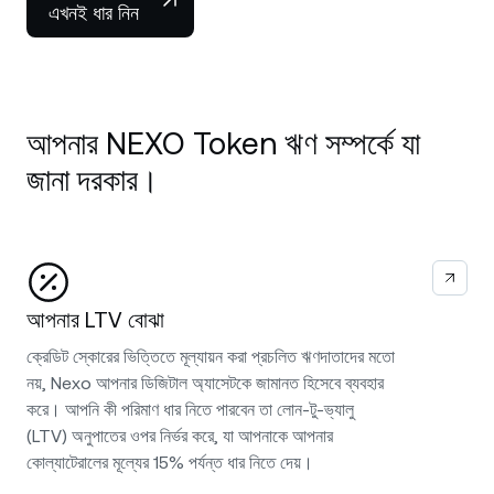
এখনই ধার নিন
আপনার NEXO Token ঋণ সম্পর্কে যা
জানা দরকার।
আপনার LTV বোঝা
ক্রেডিট স্কোরের ভিত্তিতে মূল্যায়ন করা প্রচলিত ঋণদাতাদের মতো
নয়, Nexo আপনার ডিজিটাল অ্যাসেটকে জামানত হিসেবে ব্যবহার
করে। আপনি কী পরিমাণ ধার নিতে পারবেন তা লোন-টু-ভ্যালু
(LTV) অনুপাতের ওপর নির্ভর করে, যা আপনাকে আপনার
কোল্যাটেরালের মূল্যের 15% পর্যন্ত ধার নিতে দেয়।