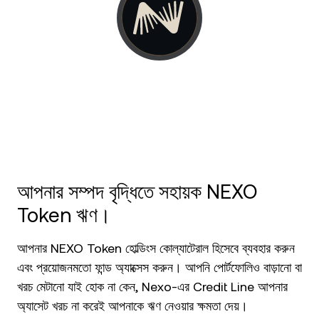
NEXO Token
NEXO
নিউজ ও ইনসাইটস
ফিউচার্স
Tether
USDT
হেল্প সেন্টার
Nexo Card
USD Coin
USDC
Wealth Academy
প্রাইভেট ক্লায়েন্ট
Polkadot
DOT
লয়্যালটি প্রোগ্রাম
XRP
XRP
আপনার সম্পদ বৃদ্ধিতে সহায়ক NEXO
Solana
SOL
Token ঋণ।
EURC
EURC
আপনার NEXO Token হোল্ডিংস কোল্যাটেরাল হিসেবে ব্যবহার করুন
এবং প্রয়োজনমতো ফান্ড অ্যাক্সেস করুন। আপনি পোর্টফোলিও বাড়ানো বা
সব অ্যাসেট ব্রাউজ করুন
খরচ মেটানো যাই হোক না কেন, Nexo-এর Credit Line আপনার
অ্যাসেট খরচ না করেই আপনাকে ঋণ নেওয়ার ক্ষমতা দেয়।