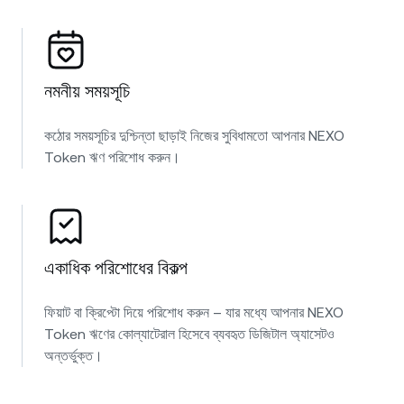
নমনীয় সময়সূচি
কঠোর সময়সূচির দুশ্চিন্তা ছাড়াই নিজের সুবিধামতো আপনার NEXO
Token ঋণ পরিশোধ করুন।
একাধিক পরিশোধের বিকল্প
ফিয়াট বা ক্রিপ্টো দিয়ে পরিশোধ করুন – যার মধ্যে আপনার NEXO
Token ঋণের কোল্যাটেরাল হিসেবে ব্যবহৃত ডিজিটাল অ্যাসেটও
অন্তর্ভুক্ত।