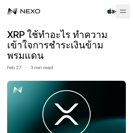
บุคคล
XRP ใช้ทำอะไร ทำความ
เข้าใจการชำระเงินข้าม
ธุรกิจ
ซื้อสินทรัพย์
พรมแดน
Flexible Savings
ตลาด
บัญชีองค์กร
Feb 27
•
3
min read
Fixed-term Savings
ไพรมโบรกเกอร์
บริษัท
ตลาดเพิ่มขึ้น
0.57%
ในช่วง 24 ชั่วโมงที่ผ่านมา
Dual Investment
White Label
ภาษาและภูมิภาค
เกี่ยวกับ
Bitcoin
BTC
0.78%
Exchange
Nexo Ventures
ความปลอดภัย
Ethereum
ETH
Credit Line
0.56%
Payment Gateway
พันธมิตร
Zero-interest Credit