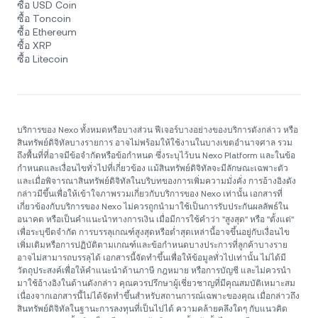
ซื้อ USD Coin
ซื้อ Toncoin
ซื้อ Ethereum
ซื้อ XRP
ซื้อ Litecoin
บริการของ Nexo ทั้งหมดหรือบางส่วน ฟีเจอร์บางอย่างของบริการดังกล่าว หรือ
สินทรัพย์ดิจิทัลบางรายการ อาจไม่พร้อมให้ใช้งานในบางเขตอำนาจศาล รวม
ถึงพื้นที่ที่อาจมีข้อจำกัดหรือข้อกำหนด ซึ่งระบุไว้บน Nexo Platform และในข้อ
กำหนดและเงื่อนไขทั่วไปที่เกี่ยวข้อง แม้สินทรัพย์ดิจิทัลจะมีลักษณะเฉพาะตัว
และเมื่อพิจารณาสินทรัพย์ดิจิทัลในบริบทของการเพิ่มความมั่งคั่ง การอ้างอิงดัง
กล่าวมีขึ้นเพื่อให้เข้าใจภาพรวมเกี่ยวกับบริการของ Nexo เท่านั้น เอกสารที่
เกี่ยวข้องกับบริการของ Nexo ไม่ควรถูกนำมาใช้เป็นการรับประกันผลลัพธ์ใน
อนาคต หรือเป็นคำแนะนำทางการเงิน เมื่อมีการใช้คำว่า "สูงสุด" หรือ "ตั้งแต่"
เพื่อระบุขีดจำกัด การบรรลุเกณฑ์สูงสุดหรือต่ำสุดเหล่านี้อาจขึ้นอยู่กับเงื่อนไข
เพิ่มเติมหรือการปฏิบัติตามเกณฑ์และข้อกำหนดบางประการที่ลูกค้าบางราย
อาจไม่สามารถบรรลุได้ เอกสารนี้จัดทำขึ้นเพื่อให้ข้อมูลทั่วไปเท่านั้น ไม่ได้มี
วัตถุประสงค์เพื่อให้คำแนะนำด้านภาษี กฎหมาย หรือการบัญชี และไม่ควรนำ
มาใช้อ้างอิงในด้านดังกล่าว คุณควรปรึกษาผู้เชี่ยวชาญที่มีคุณสมบัติเหมาะสม
เนื่องจากเอกสารนี้ไม่ได้จัดทำขึ้นสำหรับสถานการณ์เฉพาะของคุณ เมื่อกล่าวถึง
สินทรัพย์ดิจิทัลในฐานะการลงทุนที่เป็นไปได้ ความคล้ายคลึงใดๆ กับแนวคิด