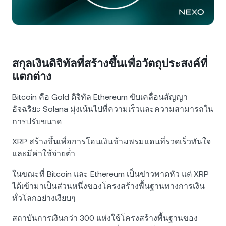
NEXO Token
NEXO
0.86%
ข่าวสารและข้อมูลเชิงลึก
ฟิวเจอร์ส
Tether
USDT
0.02%
ศูนย์ช่วยเหลือ
Nexo Card
USD Coin
USDC
0%
Wealth Academy
สกุลเงินดิจิทัลที่สร้างขึ้นเพื่อวัตถุประสงค์ที่
แตกต่าง
ลูกค้าไพรเวต
Polkadot
DOT
1.56%
Bitcoin คือ Gold ดิจิทัล Ethereum ขับเคลื่อนสัญญา
โปรแกรม Loyalty
อัจฉริยะ Solana มุ่งเน้นไปที่ความเร็วและความสามารถใน
XRP
XRP
1.28%
การปรับขนาด
XRP สร้างขึ้นเพื่อการโอนเงินข้ามพรมแดนที่รวดเร็วทันใจ
Solana
SOL
1.02%
และมีค่าใช้จ่ายต่ำ
EURC
EURC
0.32%
ในขณะที่ Bitcoin และ Ethereum เป็นข่าวพาดหัว แต่ XRP
ได้เข้ามาเป็นส่วนหนึ่งของโครงสร้างพื้นฐานทางการเงิน
ดูสินทรัพย์ทั้งหมด
ทั่วโลกอย่างเงียบๆ
สถาบันการเงินกว่า 300 แห่งใช้โครงสร้างพื้นฐานของ