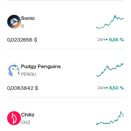
Sonic
S
0,0232656 $
6,56 %
24H
Pudgy Penguins
PENGU
0,0063842 $
6,50 %
24H
Chiliz
CHZ