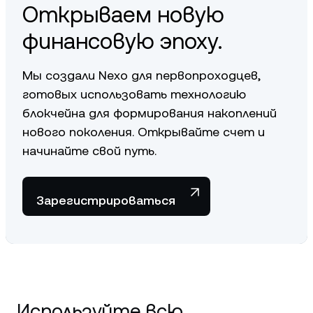
Открываем новую
Узнайте подробнее о защите LINK
здесь
.
финансовую эпоху.
Мы создали Nexo для первопроходцев,
готовых использовать технологию
блокчейна для формирования накоплений
нового поколения. Открывайте счет и
начинайте свой путь.
Зарегистрироваться
Используйте всю