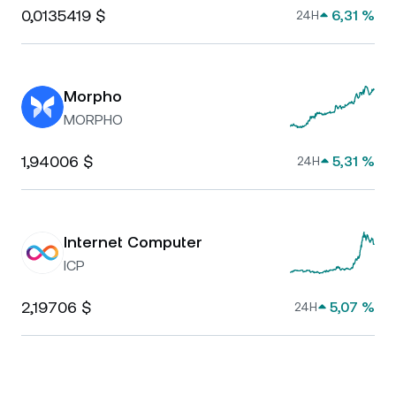
0,0135419 $
6,31 %
24H
Morpho
MORPHO
1,94006 $
5,31 %
24H
Internet Computer
ICP
2,19706 $
5,07 %
24H