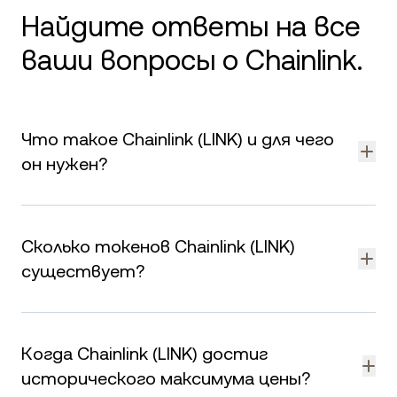
Найдите ответы на все
ваши вопросы о Chainlink.
Что такое Chainlink (LINK) и для чего
он нужен?
LINK — собственная криптовалюта Chainlink,
децентрализованной сети оракулов. Её используют для
Сколько токенов Chainlink (LINK)
оплаты сервисов данных, мотивации операторов нод и
обеспечения безопасности сети.
существует?
Общий объём выпуска LINK ограничен токенами. По
состоянию на August 8, 2026 в обращении находится
Когда Chainlink (LINK) достиг
LINK. Оставшиеся токены предназначены для
вознаграждений за стейкинг, мотивации операторов
исторического максимума цены?
нод и развития экосистемы.