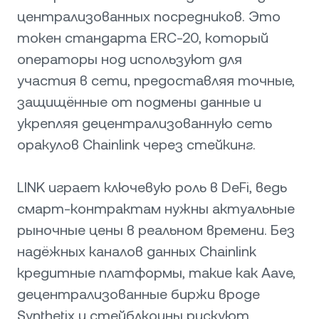
централизованных посредников. Это
токен стандарта ERC-20, который
операторы нод используют для
участия в сети, предоставляя точные,
защищённые от подмены данные и
укрепляя децентрализованную сеть
оракулов Chainlink через стейкинг.
LINK играет ключевую роль в DeFi, ведь
смарт-контрактам нужны актуальные
рыночные цены в реальном времени. Без
надёжных каналов данных Chainlink
кредитные платформы, такие как Aave,
децентрализованные биржи вроде
Synthetix и стейблкоины рискуют