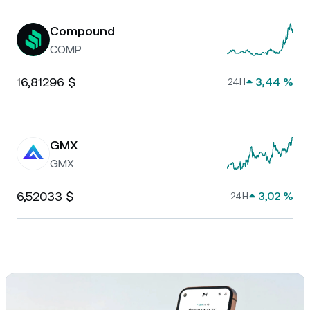
Compound
COMP
16,81296 $
3,44 %
24H
GMX
GMX
6,52033 $
3,02 %
24H