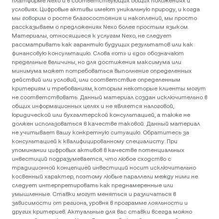
платформе Nexo и в соответствующих общих положениях и
условиях. Цифровые активы имеют уникальную природу, и когда
мы говорим о росте благосостояния и накоплений, мы просто
рассказываем о предложениях Nexo более простым языком.
Материалы, относящиеся к услугам Nexo, не следует
рассматривать как гарантию будущих результатов или как
финансовую консультацию. Слова «от» и «до» обозначают
предельные величины, но для достижения максимума или
минимума может потребоваться выполнение определенных
действий или условий, или соответствие определенным
критериям и требованиям, которым некоторые клиенты могут
не соответствовать. Данный материал создан исключительно в
общих информационных целях и не является налоговой,
юридической или бухгалтерской консультацией, а также не
должен использоваться в качестве таковой. Данный материал
не учитывает вашу конкретную ситуацию. Обратитесь за
консультацией к квалифицированному специалисту. При
упоминании цифровых активов в качестве потенциальных
инвестиций подразумевается, что любое сходство с
традиционной концепцией инвестиций носит исключительно
косвенный характер, поэтому любые параллели между ними не
следует интерпретировать как преднамеренные или
умышленные. Ставки могут меняться и различаться в
зависимости от региона, уровня в программе лояльности и
других критериев. Актуальные для вас ставки всегда можно