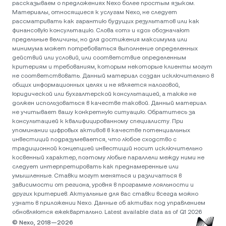
рассказываем о предложениях Nexo более простым языком.
Материалы, относящиеся к услугам Nexo, не следует
рассматривать как гарантию будущих результатов или как
финансовую консультацию. Слова «от» и «до» обозначают
предельные величины, но для достижения максимума или
минимума может потребоваться выполнение определенных
действий или условий, или соответствие определенным
критериям и требованиям, которым некоторые клиенты могут
не соответствовать. Данный материал создан исключительно в
общих информационных целях и не является налоговой,
юридической или бухгалтерской консультацией, а также не
должен использоваться в качестве таковой. Данный материал
не учитывает вашу конкретную ситуацию. Обратитесь за
консультацией к квалифицированному специалисту. При
упоминании цифровых активов в качестве потенциальных
инвестиций подразумевается, что любое сходство с
традиционной концепцией инвестиций носит исключительно
косвенный характер, поэтому любые параллели между ними не
следует интерпретировать как преднамеренные или
умышленные. Ставки могут меняться и различаться в
зависимости от региона, уровня в программе лояльности и
других критериев. Актуальные для вас ставки всегда можно
узнать в приложении Nexo. Данные об активах под управлением
обновляются ежеквартально. Latest available data as of Q1 2026
© Nexo, 2018—2026