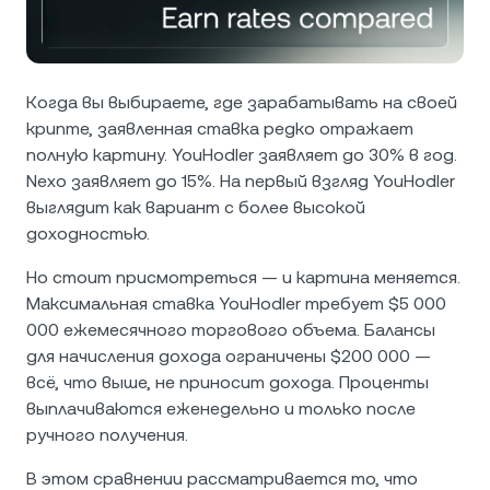
NEXO Token
NEXO
1,73 %
Новости и аналитика
Futures
Tether
USDT
0,02 %
Справочный центр
Nexo Card
Когда вы выбираете, где зарабатывать на своей
USD Coin
USDC
0 %
Академия капитала
крипте, заявленная ставка редко отражает
полную картину. YouHodler заявляет до 30% в год.
Премиальное обслуживание
Nexo заявляет до 15%. На первый взгляд YouHodler
Polkadot
DOT
1,17 %
выглядит как вариант с более высокой
Программа лояльности
доходностью.
XRP
XRP
0,29 %
Но стоит присмотреться — и картина меняется.
Максимальная ставка YouHodler требует $5 000
Solana
SOL
1,78 %
000 ежемесячного торгового объема. Балансы
для начисления дохода ограничены $200 000 —
EURC
EURC
0,05 %
всё, что выше, не приносит дохода. Проценты
выплачиваются еженедельно и только после
Показать все активы
ручного получения.
В этом сравнении рассматривается то, что