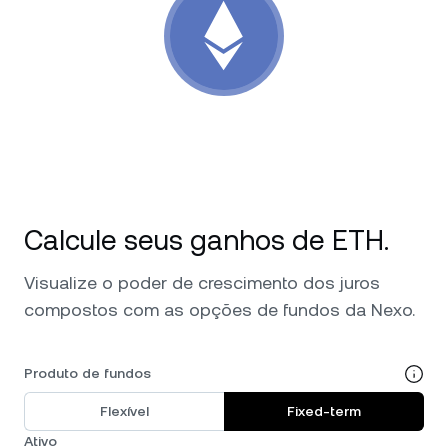
Notícias e insights
NEXO Token
NEXO
0,72%
Futures
Central de Ajuda
Tether
USDT
0,02%
Nexo Card
Academia do Patrimônio
USD Coin
USDC
0,01%
Clientes Private
Polkadot
DOT
1,34%
Programa de Fidelidade
Calcule seus ganhos de ETH.
XRP
XRP
0,83%
Visualize o poder de crescimento dos juros
Solana
SOL
1,30%
compostos com as opções de fundos da Nexo.
EURC
EURC
0,30%
Produto de fundos
Flexível
Fixed-term
Explore todos os ativos
Ativo