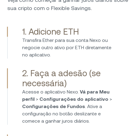
consistentes. A equipe de suporte tem sido
sua cripto com o Flexible Savings.
excepcional — rápida, amigável e realmente
prestativa. Cinco estrelas!
1. Adicione ETH
Transfira Ether para sua conta Nexo ou
A Nexo vai além de cripto — suas opções de
negocie outro ativo por ETH diretamente
investimento em fiat são excelentes. Posso
no aplicativo.
ganhar juros altos em EUR, USD e GBP, com
pagamentos diários e sem taxas ocultas. É
2. Faça a adesão (se
muito fácil depositar e sacar. Sinto confiança,
pois sei que os fundos são protegidos e
necessária)
regulamentados. Uma escolha inteligente para
Acesse o aplicativo Nexo.
Vá para Meu
renda passiva com fundos em fiat!
perfil
>
Configurações do aplicativo
>
Configurações de Fundos
. Ative a
configuração no botão deslizante e
comece a ganhar juros diários.
Uso a Nexo há mais de quatro anos e posso
dizer que ela é uma das melhores plataformas