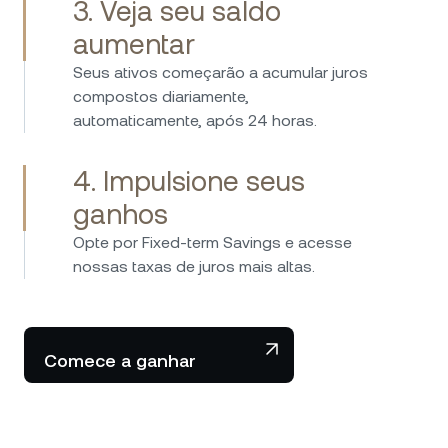
3. Veja seu saldo
para ganhar juros muito altos sobre suas
aumentar
criptos e stablecoins. Oferece bons padrões
de segurança e um ótimo atendimento ao
Seus ativos começarão a acumular juros
cliente. Muito, muito satisfeito com a escolha.
compostos diariamente,
automaticamente, após 24 horas.
4. Impulsione seus
ganhos
Opte por Fixed-term Savings e acesse
nossas taxas de juros mais altas.
Comece a ganhar