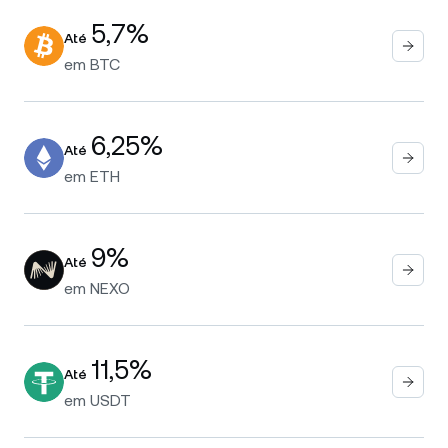
5,7%
Até
em
BTC
6,25%
Até
em
ETH
9%
Até
em
NEXO
11,5%
Até
em
USDT