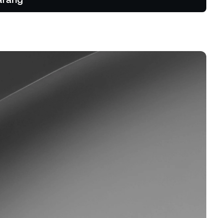
ik & tren
ak kekal.
rogram Kesetiaan
patkan kadar simpanan yang lebih
nggi, kadar pinjaman yang lebih
ndah, dan banyak lagi.