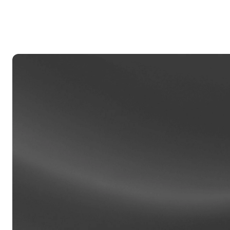
Ja
m
ti
Klien
Akaun 
akses 
daripa