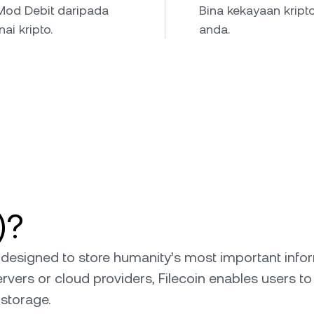
Mod Debit daripada
Bina kekayaan krip
i kripto.
anda.
)?
k designed to store humanity’s most important infor
 servers or cloud providers, Filecoin enables users
 storage.