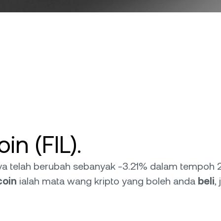
in (FIL).
nya telah berubah sebanyak -3.21% dalam tempoh 2
coin
ialah mata wang kripto yang boleh anda
beli
,