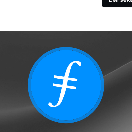
Benarkan klien anda membayar
na kadar hasil tinggi sambil
dengan kripto.
embeli rendah dan menjual
Niaga Hadapan
nggi.
Manfaatkan tren mena
menurun dengan kontr
 Peribadi
P
melebihi $100,000 mendapat
Da
kepada bantuan tersuai
ti
da pengurus perhubungan.
re