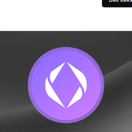
Benarkan klien anda membayar
na kadar hasil tinggi sambil
dengan kripto.
embeli rendah dan menjual
Niaga Hadapan
nggi.
Manfaatkan tren mena
menurun dengan kontr
 Peribadi
P
melebihi $100,000 mendapat
Da
kepada bantuan tersuai
ti
da pengurus perhubungan.
re