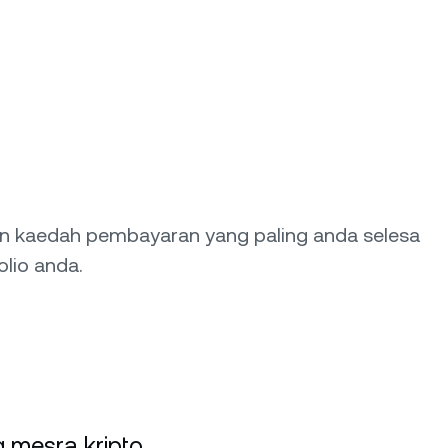
an kaedah pembayaran yang paling anda selesa
lio anda.
 mesra kripto