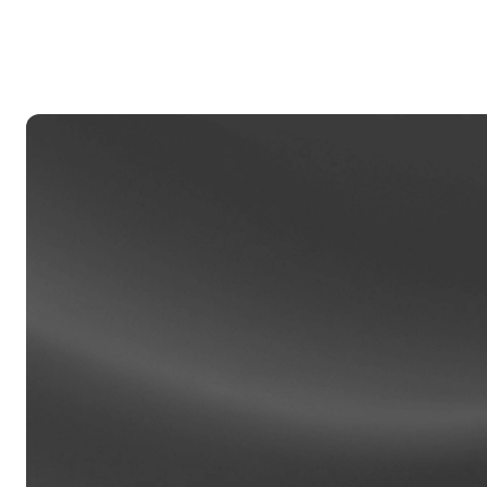
Ja
m
ti
Klien
Akaun 
akses 
daripa