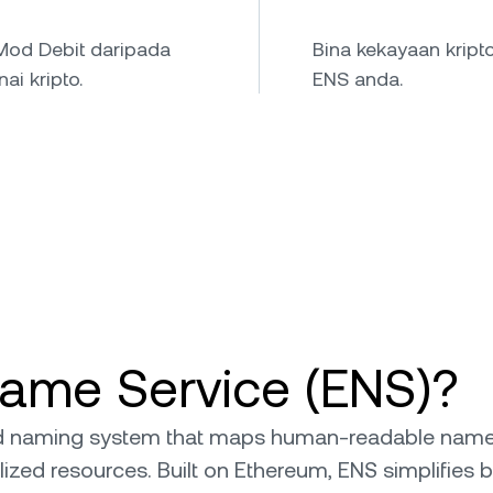
Mod Debit daripada
Bina kekayaan krip
i kripto.
ENS anda.
ame Service (ENS)?
ed naming system that maps human-readable name
zed resources. Built on Ethereum, ENS simplifies bl