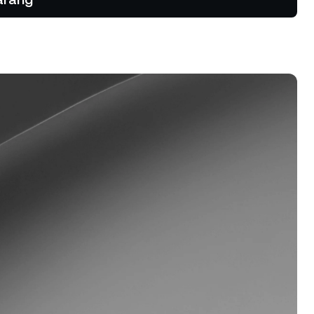
ik & tren
ak kekal.
rogram Kesetiaan
patkan kadar simpanan yang lebih
nggi, kadar pinjaman yang lebih
ndah, dan banyak lagi.