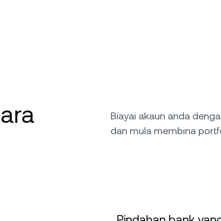
cara
Biayai akaun anda deng
dan mula membina portfo
Pindahan bank yang