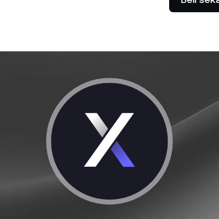
Benarkan klien anda membayar
na kadar hasil tinggi sambil
dengan kripto.
embeli rendah dan menjual
Niaga Hadapan
nggi.
Manfaatkan tren mena
menurun dengan kontr
 Peribadi
P
melebihi $100,000 mendapat
Da
kepada bantuan tersuai
ti
da pengurus perhubungan.
re