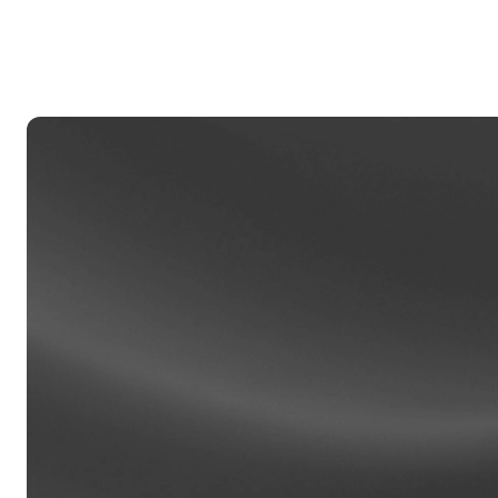
Ja
m
ti
Klien
Akaun 
akses 
daripa