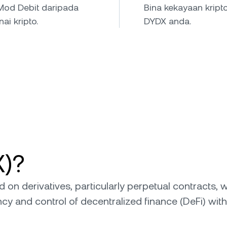
Mod Debit daripada
Bina kekayaan krip
i kripto.
DYDX anda.
X)?
on derivatives, particularly perpetual contracts, wh
ncy and control of decentralized finance (DeFi) wi