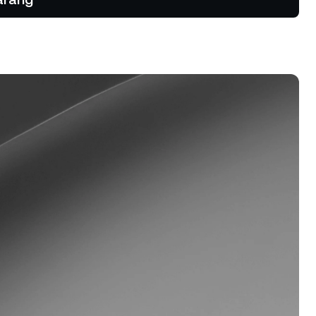
ik & tren
ak kekal.
rogram Kesetiaan
patkan kadar simpanan yang lebih
nggi, kadar pinjaman yang lebih
ndah, dan banyak lagi.