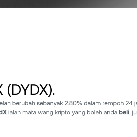
X (DYDX).
a telah berubah sebanyak 2.80% dalam tempoh 24 j
dX
ialah mata wang kripto yang boleh anda
beli
, j